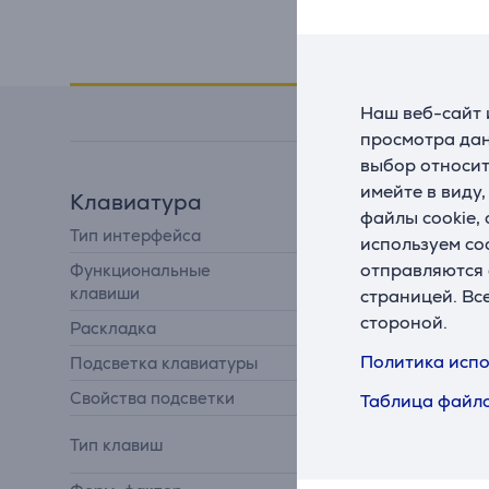
Спецификация
Наш веб-сайт 
просмотра дан
выбор относит
имейте в виду
Клавиатура
файлы cookie,
Тип интерфейса
USB-A
используем co
отправляются 
Функциональные
Да
клавиши
страницей. Вс
стороной.
Раскладка
скандинавская
Политика испо
Подсветка клавиатуры
Да
Свойства подсветки
RGB
Таблица файло
механическая
Тип клавиш
клавиатура