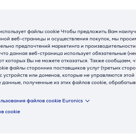
• 65% от стандартного размера
Читать далее
• Механические переключатели HyperX RED Switch
• Игровой режим и функции 100% Anti-Ghosting и N-ke
Rollover
использует файлы cookie Чтобы предложить Вам наилу
Спецификация
ной веб-страницы и осуществления покупок, мы просим
ельно предпочтений маркетинга и производительности
, что данная веб-страница использует обязательные (н
Программное обеспечение
 от которых Вы не можете отказаться. Также сообщаем, 
Совместимость с оп.
Windows 7, Windows 8,
Т
okie файлы сторонних поставщиков услуг (третьих сторо
системами
Windows 10, Windows 11
с устройств или доменов, которые не управляются этой
П
е данные, полученные из этих файлов cookie, обрабаты
Ц
Соединение
льзования файлов cookie Euronics
Длина провода
1,8 м
в cookie
Тип штекера
USB-A, USB-C