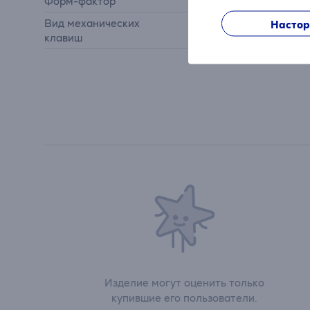
Форм-фактор
65%
Вид механических
Настор
HX Red Switch
клавиш
Изделие могут оценить только
купившие его пользователи.