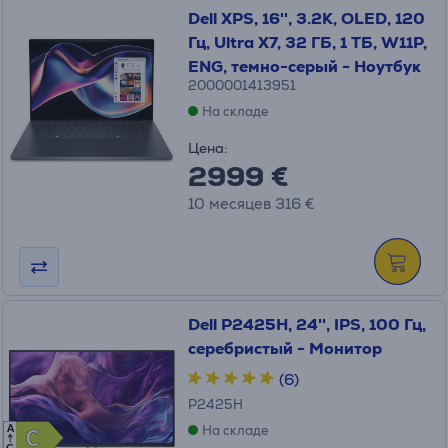
Dell XPS, 16'', 3.2K, OLED, 120
Гц, Ultra X7, 32 ГБ, 1 ТБ, W11P,
ENG, темно-серый - Ноутбук
2000001413951
На складе
Цена:
2999 €
10 месяцев 316 €
Dell P2425H, 24'', IPS, 100 Гц,
серебристый - Монитор
(6)
P2425H
На складе
A
C
C