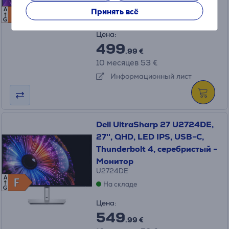
P3425WE
Принять всё
A
F
F
На складе
G
Цена:
499
.99 €
10 месяцев 53 €
Информационный лист
Dell UltraSharp 27 U2724DE,
27'', QHD, LED IPS, USB-C,
Thunderbolt 4, серебристый -
Монитор
U2724DE
A
F
F
На складе
G
Цена:
549
.99 €