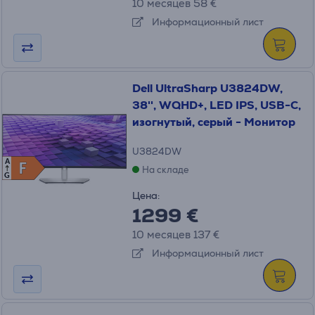
10 месяцев 58 €
Информационный лист
Dell UltraSharp U3824DW,
38'', WQHD+, LED IPS, USB-C,
изогнутый, серый - Монитор
U3824DW
A
F
F
На складе
G
Цена:
1299 €
10 месяцев 137 €
Информационный лист