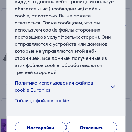
виду, что данная веб-страница использует
обязательные (необходимые) файлы
cookie, от которых Вы не можете
Dell XPS, 14'', 2.8K, OLED, 120
отказаться. Также сообщаем, что мы
Гц, Ultra X7, 32 ГБ, 1 ТБ, W11P,
используем cookie файлы сторонних
ENG, темно-серый - Ноутбук
поставщиков услуг (третьих сторон). Они
2000001413937
отправляются с устройств или доменов,
На складе
которые не управляются этой веб-
Цена:
страницей. Все данные, полученные из
2799 €
этих файлов cookie, обрабатываются
10 месяцев 295 €
третьей стороной.
Политика использования файлов
cookie Euronics
Таблица файлов cookie
Dell Pro 34 Plus, 34", WQHD,
100 Гц, USB-C, изогнутый,
черный - Монитор
Насторойки
Отклонить