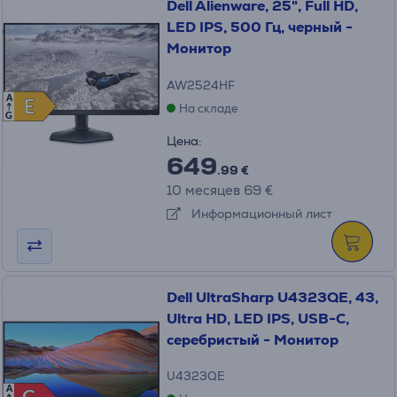
Dell Alienware, 25", Full HD,
LED IPS, 500 Гц, черный -
Монитор
AW2524HF
A
E
E
На складе
G
Цена:
649
.99 €
10 месяцев 69 €
Информационный лист
Dell UltraSharp U4323QE, 43,
Ultra HD, LED IPS, USB-C,
серебристый - Монитор
U4323QE
A