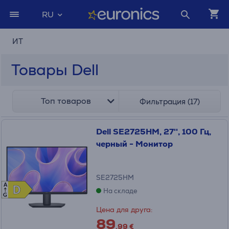
RU
ИТ
Товары Dell
Топ товаров
Фильтрация (17)
Dell SE2725HM, 27'', 100 Гц,
черный - Монитор
SE2725HM
A
D
D
На складе
G
Цена для друга:
89
.99 €