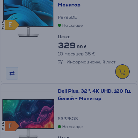
Монитор
P2725DE
A
E
E
На складе
G
Цена:
329
.99 €
10 месяцев 35 €
Информационный лист
Dell Plus, 32'', 4K UHD, 120 Гц,
белый - Монитор
S3225QS
A
F
F
На складе
G
Цена: