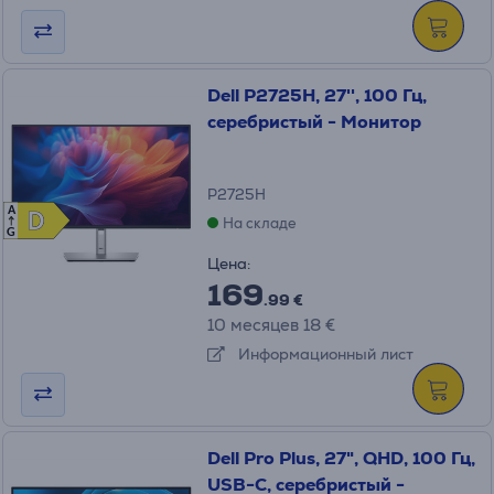
Dell P2725H, 27'', 100 Гц,
серебристый - Монитор
P2725H
A
D
D
На складе
G
Цена:
169
.99 €
10 месяцев 18 €
Информационный лист
Dell Pro Plus, 27", QHD, 100 Гц,
USB-C, серебристый -