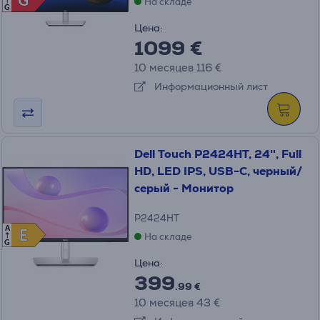
G
G
На складе
G
Цена:
1099 €
10 месяцев 116 €
Информационный лист
Dell Touch P2424HT, 24'', Full
HD, LED IPS, USB-C, черный/
серый - Монитор
P2424HT
A
E
E
На складе
G
Цена:
399
.99 €
10 месяцев 43 €