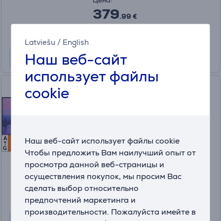
379
.99 €
10 месяцев 40 €
Информационный лист
Latviešu
/
English
Наш веб-сайт
использует файлы
Dell UltraSharp 27 U2725QE,
cookie
27'', UHD, IPS, 120 Гц, USB-C,
серебристый – Монитор
U2725QE
A
Наш веб-сайт использует файлы cookie
F
F
На складе
G
Чтобы предложить Вам наилучший опыт от
Цена:
просмотра данной веб-страницы и
699
осуществления покупок, мы просим Вас
.99 €
сделать выбор относительно
10 месяцев 74 €
предпочтений маркетинга и
Информационный лист
производительности. Пожалуйста имейте в