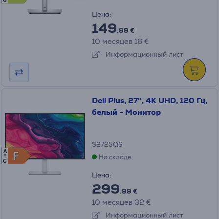
G
Цена:
149
.99 €
10 месяцев 16 €
Информационный лист
Dell Plus, 27'', 4K UHD, 120 Гц,
белый - Монитор
S2725QS
A
F
F
На складе
G
Цена:
299
.99 €
10 месяцев 32 €
Информационный лист