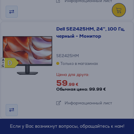
Информационный лист
Dell SE2425HM, 24'', 100 Гц,
черный - Монитор
SE2425HM
A
D
D
Только в магазинах
G
Цена для друга:
59
.99 €
Обычная цена: 99.99 €
Информационный лист
Если у Вас возникнут вопросы, обращайтесь к нам!