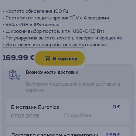
• Частота обновления 100 Гц
• Сертификат защиты зрения TÜV с 4 звездами
• 99% sRGB и IPS-панель
• Широкий выбор портов, в т.ч. USB-C (15 Вт)
• Регулируемая высота, наклон, поворот и вращение
• Изготовлен из переработанных материалов
169.99
€
Информационный лист
В корзину
Возможности доставки
Выберите подходящий способ доставки в
корзине
0 €
В магазин Euronics
Подробнее
07.08.2026
7.99 €
Доставка с заносом на територии