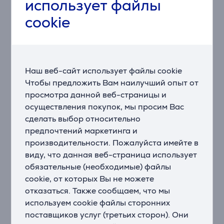
использует файлы
sRGB обеспечивают четкие и точные цвета с
cookie
широким углом обзора. Контрастность 1500:1
позволяет добиться более глубоких черных и ярких
белых тонов.
Надежное подключение
Наш веб-сайт использует файлы cookie
Монитор предлагает широкий выбор портов,
Чтобы предложить Вам наилучший опыт от
включая USB-C с подачей питания (15 Вт), который
просмотра данной веб-страницы и
позволяет заряжать устройства с низким
осуществления покупок, мы просим Вас
энергопотреблением. Быстрые USB-порты удобно
сделать выбор относительно
расположены для легкого доступа.
предпочтений маркетинга и
Эргономичная и регулируемая конструкция
производительности. Пожалуйста имейте в
Настройте монитор по своим предпочтениям:
виду, что данная веб-страница использует
• Высота: до 150 мм
обязательные (необходимые) файлы
• Наклон: от -5° до +21°
cookie, от которых Вы не можете
• Поворот: до 45° в обе стороны
отказаться. Также сообщаем, что мы
• Вращение: до 90°
используем cookie файлы сторонних
поставщиков услуг (третьих сторон). Они
Эффективное управление экраном