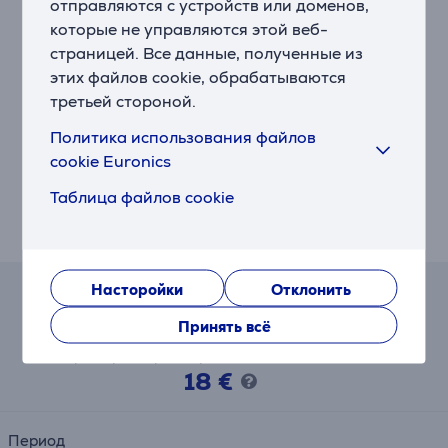
отправляются с устройств или доменов,
Программа Dell Display Manager позволяет
которые не управляются этой веб-
сохранять расположение экранов, создавать
страницей. Все данные, полученные из
профили и управлять несколькими мониторами с
этих файлов cookie, обрабатываются
помощью простых инструментов.
третьей стороной.
Экологичный выбор
Политика использования файлов
Монитор изготовлен из переработанного пластика,
cookie Euronics
алюминия, стали и стекла, а также упакован в
коробку из полностью возобновляемых материалов.
Таблица файлов cookie
Соответствует стандартам ENERGY STAR® 8.0,
EPEAT Gold и TCO Certified Edge.
Насторойки
Отклонить
Калькулятор лизинга и аренды
Принять всё
Примерный размер ежемесячного платежа
18 €
Период