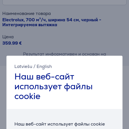
Наименование товара
Electrolux, 700 м³/ч, ширина 54 см, черный -
Интегрируемая вытяжка
Цена
359.99 €
Результат информативен и основан на
приблизительной оценке.
Latviešu
/
English
Наш веб-сайт
Подходящие товары
использует файлы
cookie
Наш веб-сайт использует файлы cookie