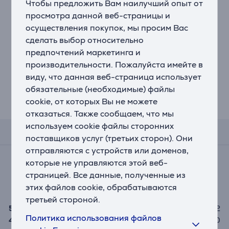
Чтобы предложить Вам наилучший опыт от
просмотра данной веб-страницы и
осуществления покупок, мы просим Вас
Electrolux - Угольный
сделать выбор относительно
фильтр
предпочтений маркетинга и
ECFB01ST
производительности. Пожалуйста имейте в
Цена:
виду, что данная веб-страница использует
25.99 €
обязательные (необходимые) файлы
cookie, от которых Вы не можете
отказаться. Также сообщаем, что мы
используем cookie файлы сторонних
Отзывы
поставщиков услуг (третьих сторон). Они
отправляются с устройств или доменов,
Средняя оценка
которые не управляются этой веб-
(3)
страницей. Все данные, полученные из
3,7
этих файлов cookie, обрабатываются
третьей стороной.
5
2
Политика использования файлов
4
0