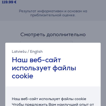
119.99 €
Результат информативен и основан на
приблизительной оценке.
Смотреть дополнительно
Latviešu
/
English
Наш веб-сайт
использует файлы
cookie
Faber F23 KIT C.A.
D125 - Угольный
фильтр
Наш веб-сайт использует файлы cookie
Чтобы предложить Вам наилучший опыт от
112.0556.527