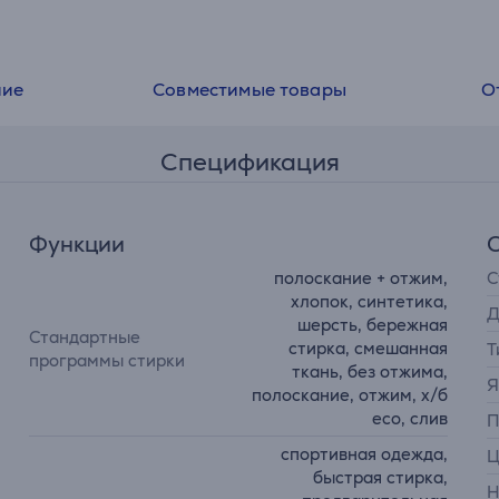
ние
Совместимые товары
О
Спецификация
Функции
полоскание + отжим,
С
хлопок, синтетика,
Д
шерсть, бережная
Стандартные
стирка, смешанная
Т
программы стирки
ткань, без отжима,
Я
полоскание, отжим, х/б
eco, слив
П
спортивная одежда,
Ц
быстрая стирка,
Н