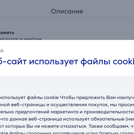
Описание
номить
асходах и энергии.
sh
-сайт использует файлы cook
не того же размера, но с увеличенным барабаном.
Ваши вещи
им стирки на основе веса и мягкости ткани.
использует файлы cookie Чтобы предложить Вам наилу
ной веб-страницы и осуществления покупок, мы просим
ельно предпочтений маркетинга и производительности
 Steam™ уменьшает количество аллергенов.
, что данная веб-страница использует обязательные (н
 от которых Вы не можете отказаться. Также сообщаем, 
okie файлы сторонних поставщиков услуг (третьих сторо