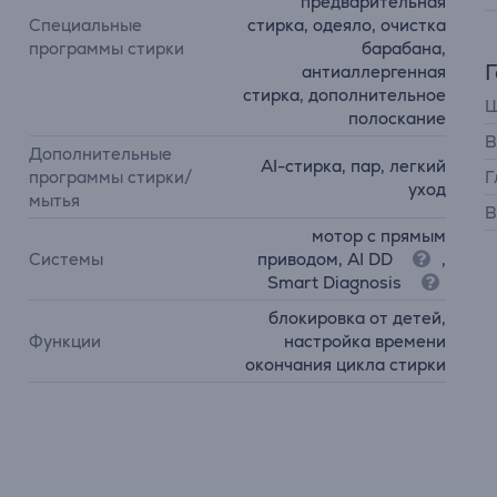
предварительная
Специальные
стирка, одеяло, очистка
программы стирки
барабана,
антиаллергенная
стирка, дополнительное
Ш
полоскание
В
Дополнительные
AI-стирка, пар, легкий
программы стирки/
Г
уход
мытья
В
мотор с прямым
Системы
приводом, AI DD
,
Smart Diagnosis
блокировка от детей,
Функции
настройка времени
окончания цикла стирки