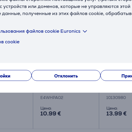
с устройств или доменов, которые не управляются этой
Смотреть дополнительно
е данные, полученные из этих файлов cookie, обрабаты
льзования файлов cookie Euronics
в cookie
мл -
Антивибрационные
Miele, 250 
ойки
Отклонить
Прин
ля стирки
подкладки Electrolux
Средство д
й одежды
(4 шт.)
удаления н
стиральных
E4WHPA02
10130980
посудомое
машин
Цена:
Цена:
10.99 €
13.99 €