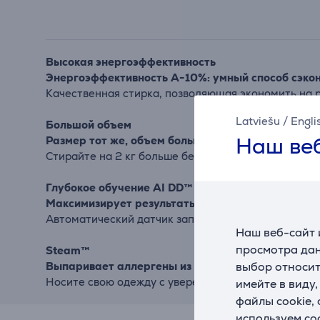
Высокая энергоэффективность
Энергоэффективность A-10%: умный способ сэко
Качественная стирка, позволяющая экономить на р
Latviešu
/
Engli
Большой объем
Наш веб
Размер тот же, объем больше
Стирайте на 2 кг больше белья в стиральной маши
Глубокое обучение AI DD™
Максимизирует результаты стирки и защищает 
Автоматический датчик запускает оптимальный реж
Наш веб-сайт 
просмотра дан
Steam™
выбор относит
Выпаривает аллергены из Вашей одежды
Носите свою одежду с уверенностью, зная, что LG
имейте в виду
файлы cookie,
используем co