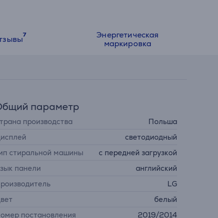
Энергетическая
тзывы
маркировка
Общий параметр
трана производства
Польша
исплей
светодиодный
ип стиральной машины
с передней загрузкой
зык панели
английский
роизводитель
LG
вет
белый
омер постановления
2019/2014