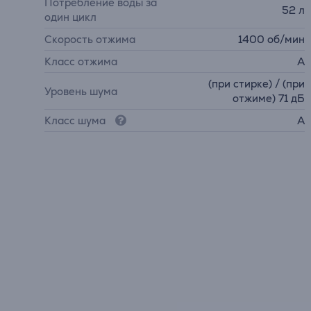
Потребление воды за
52 л
один цикл
Скорость отжима
1400 об/мин
Класс отжима
A
(при стирке) / (при
Уровень шума
отжиме) 71 дБ
Класс шума
A