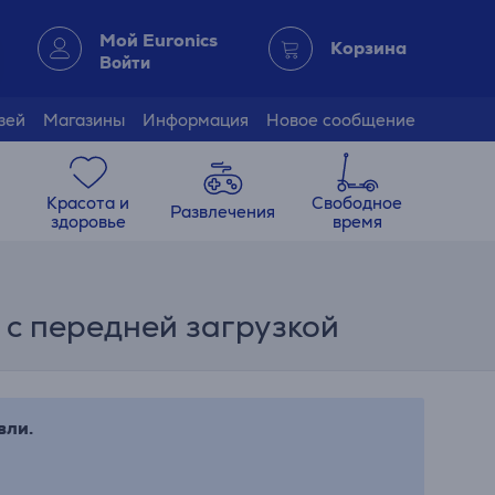
Мой Euronics
Корзина
Войти
зей
Магазины
Информация
Новое сообщение
Красота и
Свободное
Развлечения
здоровье
время
а с передней загрузкой
вли.