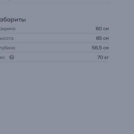
Габариты
ирина
60 см
ысота
85 см
лубина
56,5 см
ес
70 кг