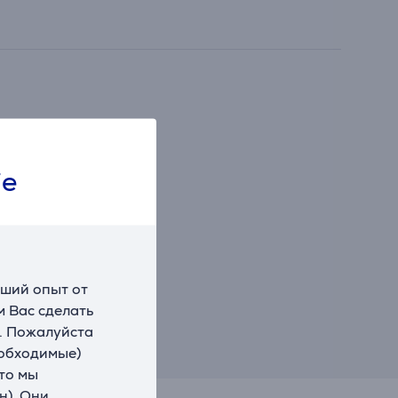
ie
чший опыт от
 Вас сделать
. Пожалуйста
еобходимые)
что мы
н). Они