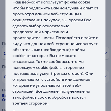
Наш веб-сайт использует файлы cookie
Чтобы предложить Вам наилучший опыт от
Калькулятор лизинга и аренды
просмотра данной веб-страницы и
осуществления покупок, мы просим Вас
Примерный размер ежемесячного платежа
сделать выбор относительно
39 €
предпочтений маркетинга и
производительности. Пожалуйста имейте в
виду, что данная веб-страница использует
Период
обязательные (необходимые) файлы
10
мес.
cookie, от которых Вы не можете
отказаться. Также сообщаем, что мы
Первый взнос
используем cookie файлы сторонних
поставщиков услуг (третьих сторон). Они
0% /
0,00 €
отправляются с устройств или доменов,
которые не управляются этой веб-
Наименование товара
страницей. Все данные, полученные из
Beko, 15 комплектов посуды, нерж. сталь -
этих файлов cookie, обрабатываются
Отдельностоящая посудомоечная машина
третьей стороной.
Цена