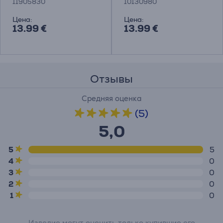
11905830
10130980
посудомоечных
машин
Цена:
Цена:
13.99 €
13.99 €
Отзывы
Средняя оценка
(5)
5,0
5
5
4
0
3
0
2
0
1
0
Изделие могут оценить только купившие его