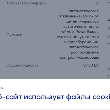
Количество конфорок
2
М
автоматическое
отключение, замок от
3
детей, индикатор
остаточного тепла,
Т
таймер, PowerBoost,
Функции
Д
счетчик минут, таймер
энергосбережения,
М
автоматическое
распознавание
кастрюли/сковороды
Общая мощность
3700 Вт
Ш
Г
sh
-сайт использует файлы cook