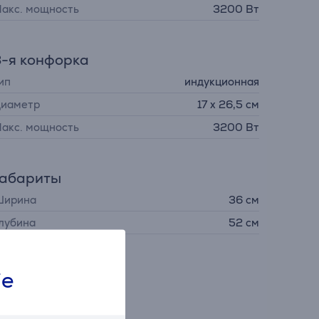
акс. мощность
3200 Вт
-я конфорка
ип
индукционная
иаметр
17 х 26,5 см
акс. мощность
3200 Вт
Габариты
ирина
36 см
лубина
52 см
ie