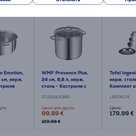
Подходящие товары
io Emotion,
WMF Provence Plus,
Tefal Ingen
 см, нерж.
24 см, 8,8 л, нерж.
нерж. стал
стрюля
сталь - Кастрюля с
Комплект к
крышкой
сковородок
07.2324.6380
L897AS74
предметов
уга:
Цена для друга:
Цена:
99.99 €
179.99 €
129.99 €