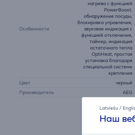
нагрева с функцией
PowerBoost,
обнаружение посуды,
блокировка управления,
Особенности
звуковая индикация с
функцией отключения,
таймер, индикация
остаточного тепла
OptiHeat, простая
установка благодаря
специальной системе
крепления
Цвет
черный
Производитель
AEG
Latviešu
/
Engli
Наш веб