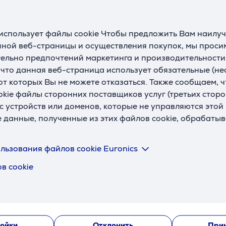
Описание
использует файлы cookie Чтобы предложить Вам наилу
ной веб-страницы и осуществления покупок, мы просим
е варочной панели. Вы сможете выбрать из целого ряда раз
ельно предпочтений маркетинга и производительности
льное кулинарное искусство у Вас дома!
, что данная веб-страница использует обязательные (н
И БЛАГОДАРЯ ФУНКЦИИ ACTIVETOUCH
 от которых Вы не можете отказаться. Также сообщаем, 
атически загорается соответствующий слайдер, облегчая п
okie файлы сторонних поставщиков услуг (третьих сторо
, что Вам останется только выбрать температуру.
с устройств или доменов, которые не управляются этой
е данные, полученные из этих файлов cookie, обрабаты
ЕДЕЛЕНИЕ
ется соответствующий сенсорный модуль управления. Это 
льзования файлов cookie Euronics
в cookie
АВНАЯ ЗАДАЧА
обратный отсчет времени до одного часа и выключит ее по 
ойки
Отклонить
Прин