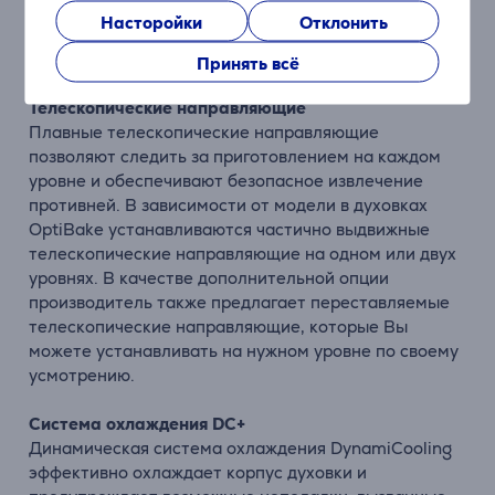
Плавное открывание и закрывание дверцы
Насторойки
Отклонить
Достаточно легкого прикосновения, чтобы дверца
духовки плавно и тихо открылась или закрылась.
Принять всё
Телескопические направляющие
Плавные телескопические направляющие
позволяют следить за приготовлением на каждом
уровне и обеспечивают безопасное извлечение
противней. В зависимости от модели в духовках
OptiBake устанавливаются частично выдвижные
телескопические направляющие на одном или двух
уровнях. В качестве дополнительной опции
производитель также предлагает переставляемые
телескопические направляющие, которые Вы
можете устанавливать на нужном уровне по своему
усмотрению.
Система охлаждения DC+
Динамическая система охлаждения DynamiCooling
эффективно охлаждает корпус духовки и