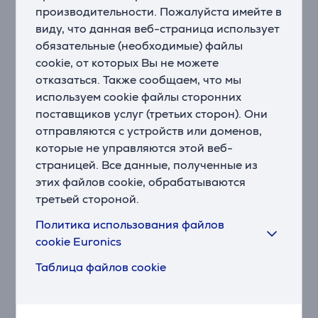
производительности. Пожалуйста имейте в
Gratin: запекание верха
виду, что данная веб-страница использует
Функция Gratin позволяет создавать идеальную
золотистую корочку на лазанье, мясе,
обязательные (необходимые) файлы
картофельном гратене и других блюдах.
cookie, от которых Вы не можете
отказаться. Также сообщаем, что мы
BigSpace – просторная
духовка
используем cookie файлы сторонних
Готовите блюда внушительных размеров?
поставщиков услуг (третьих сторон). Они
Благодаря инновационной конструкции духовка
отправляются с устройств или доменов,
стала больше и шире. На противнях теперь
которые не управляются этой веб-
помещается больше продуктов, а современные
страницей. Все данные, полученные из
технологии обеспечивают равномерное
этих файлов cookie, обрабатываются
приготовление на всех уровнях.
третьей стороной.
GentleBake: медленное приготовление
Политика использования файлов
Режим для деликатного, медленного и
cookie Euronics
равномерного пропекания. При таком способе
блюдо остается нежным и сочным. Режим подходит
Таблица файлов cookie
для приготовления мяса, рыбы или выпечки на
одном уровне.