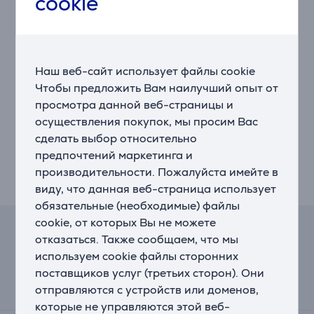
cookie
УГОЛЬНЫЙ ФИЛЬТР В КОМПЛЕКТЕ
Всегда наслаждайтесь свежим воздухом на кухне.
Эта вытяжка Whirlpool оснащена угольным
Наш веб-сайт использует файлы cookie
фильтром для очистки воздуха, который эффективно
Чтобы предложить Вам наилучший опыт от
защищает кухню от запахов и жира.
просмотра данной веб-страницы и
осуществления покупок, мы просим Вас
БУСТЕР
Готовка без запахов. Эта вытяжка Whirlpool
сделать выбор относительно
оснащена режимом "Бустер", который обеспечивает
предпочтений маркетинга и
безупречную фильтрацию воздуха и удаление
производительности. Пожалуйста имейте в
запахов и жира.
виду, что данная веб-страница использует
обязательные (необходимые) файлы
cookie, от которых Вы не можете
Калькулятор лизинга и аренды
отказаться. Также сообщаем, что мы
используем cookie файлы сторонних
Примерный размер ежемесячного платежа
поставщиков услуг (третьих сторон). Они
51 €
отправляются с устройств или доменов,
которые не управляются этой веб-