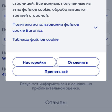
страницей. Все данные, полученные из
Период
этих файлов cookie, обрабатываются
третьей стороной.
10
мес.
Политика использования файлов
Первый взнос
cookie Euronics
Таблица файлов cookie
0% /
0,00 €
Наименование товара
Whirlpool, 740 м³/ч, ширина 60 см, черный - Вытяжка
Насторойки
Отклонить
Цена
Принять всё
479.99 €
Результат информативен и основан на
приблизительной оценке.
Отзывы