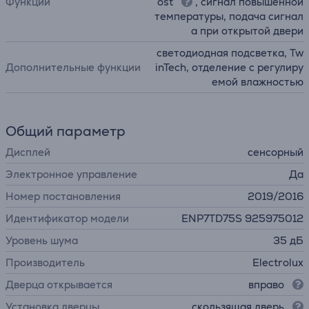
Функции
ost
, сигнал повышенной
температуры, подача сигнал
а при открытой двери
светодиодная подсветка, Tw
Дополнительные функции
inTech, отделение с регулиру
емой влажностью
Общий параметр
Дисплей
сенсорный
Электронное управление
Да
Номер постановления
2019/2016
Идентификатор модели
ENP7TD75S 925975012
Уровень шума
35 дБ
Производитель
Electrolux
Дверца открывается
вправо
Установка дверцы
скользящая дверь