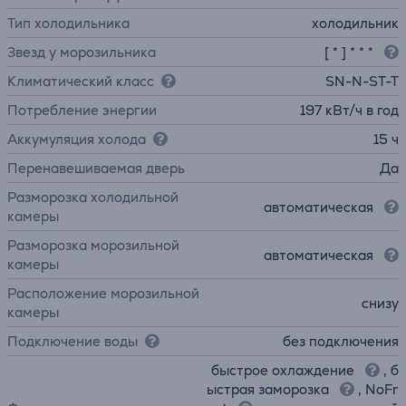
Тип холодильника
холодильник
Звезд у морозильника
[ * ] * * *
Климатический класс
SN-N-ST-T
Потребление энергии
197 кВт/ч в год
Аккумуляция холода
15 ч
Перенавешиваемая дверь
Да
Разморозка холодильной
автоматическая
камеры
Разморозка морозильной
автоматическая
камеры
Расположение морозильной
снизу
камеры
Подключение воды
без подключения
быстрое охлаждение
, б
ыстрая заморозка
, NoFr