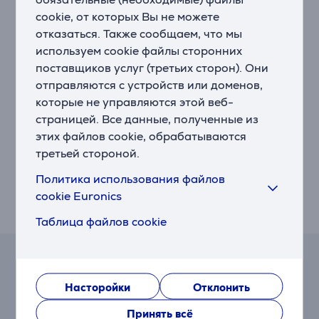
оснащен усовершенствованной системой двойного
cookie, от которых Вы не можете
охлаждения. Эта технология обеспечивает
отказаться. Также сообщаем, что мы
отсутствие наледи в морозильной камере и
используем cookie файлы сторонних
оптимальную влажность в холодильнике,
поставщиков услуг (третьих сторон). Они
предотвращая пересыхание продуктов.
отправляются с устройств или доменов,
которые не управляются этой веб-
Всегда под контролем. С приложением Electrolux
Управляйте холодильником с Вашего смарт-
страницей. Все данные, полученные из
устройства. Получайте уведомления об открытой
этих файлов cookie, обрабатываются
двери, а также советы по обслуживанию для
третьей стороной.
поддержания максимальной производительности
Политика использования файлов
Вашего холодильника. Узнайте, где и как лучше
cookie Euronics
хранить продукты в холодильнике, чтобы они не
теряли свои качества.
Таблица файлов cookie
Калькулятор лизинга и аренды
Насторойки
Отклонить
Примерный размер ежемесячного платежа
Принять всё
110 €