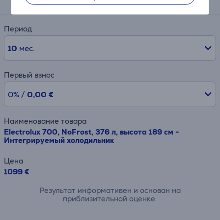
Период
10
мес.
Первый взнос
0% /
0,00 €
Наименование товара
Electrolux 700, NoFrost, 376 л, высота 189 см -
Интегрируемый холодильник
Цена
1099 €
Результат информативен и основан на
приблизительной оценке.