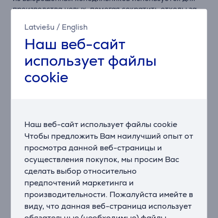
производства новых, помогая сократить отходы за
счет переработки.
Latviešu
/
English
* Внутреннее покрытие rHIPS изготовлено почти на
Наш веб-сайт
70% из переработанного пластика, что составляет
13% от общей массы пластика в холодильнике.
использует файлы
cookie
На 45% вместительнее стандартных
конфигураций*
Благодаря MaxiSpace Вы получаете на 45%
большую вместительность, чем в стандартных
конфигурациях холодильника.* Дополнительное
Наш веб-сайт использует файлы cookie
пространство обеспечивается за счет большей
Чтобы предложить Вам наилучший опыт от
высоты и ширины, чем в стандартных
просмотра данной веб-страницы и
холодильниках.
осуществления покупок, мы просим Вас
* По сравнению с холодильником стандартной
конфигурации, принятой производителем.
сделать выбор относительно
предпочтений маркетинга и
TwinTech® No Frost – продукты остаются
производительности. Пожалуйста имейте в
увлажненными и сочными
виду, что данная веб-страница использует
Холодильник с функцией TwinTech® No Frost
обязательные (необходимые) файлы