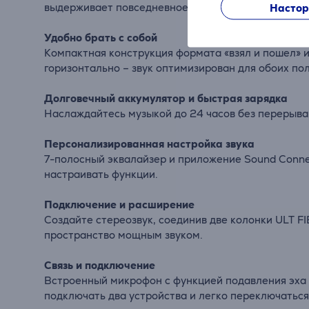
выдерживает повседневное использование.
Настор
Удобно брать с собой
Компактная конструкция формата «взял и пошел» и
горизонтально – звук оптимизирован для обоих по
Долговечный аккумулятор и быстрая зарядка
Наслаждайтесь музыкой до 24 часов без перерыва. 
Персонализированная настройка звука
7-полосный эквалайзер и приложение Sound Connec
настраивать функции.
Подключение и расширение
Создайте стереозвук, соединив две колонки ULT F
пространство мощным звуком.
Связь и подключение
Встроенный микрофон с функцией подавления эха о
подключать два устройства и легко переключаться