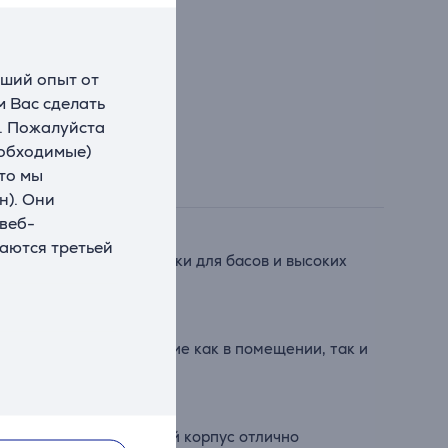
чший опыт от
 Вас сделать
. Пожалуйста
еобходимые)
что мы
н). Они
 веб-
ваются третьей
 где отдельные динамики для басов и высоких
тывающее прослушивание как в помещении, так и
их приключений. Прочный корпус отлично