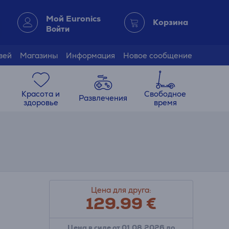
Мой Euronics
Корзина
Войти
зей
Магазины
Информация
Новое сообщение
Красота и
Свободное
Развлечения
здоровье
время
Цена для друга:
129.99
€
Цена в силе от 01.08.2026 до