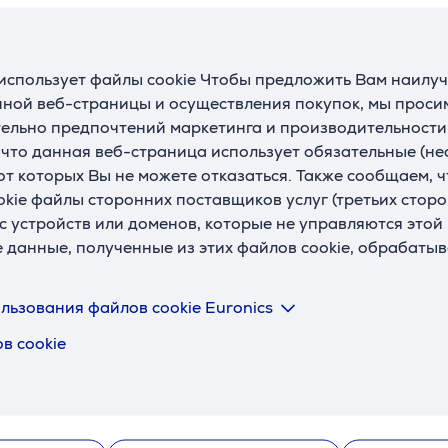
использует файлы cookie Чтобы предложить Вам наилу
ной веб-страницы и осуществления покупок, мы просим
ельно предпочтений маркетинга и производительности
, что данная веб-страница использует обязательные (н
 от которых Вы не можете отказаться. Также сообщаем, 
Описание
okie файлы сторонних поставщиков услуг (третьих сторо
с устройств или доменов, которые не управляются этой
е данные, полученные из этих файлов cookie, обрабаты
а концерте благодаря двухполосной активной конструкции,
льзования файлов cookie Euronics
в cookie
вое давление, более глубокие басы и по-настоящему захва
 до 2 м), идеально подходя для пляжа, походов или городск