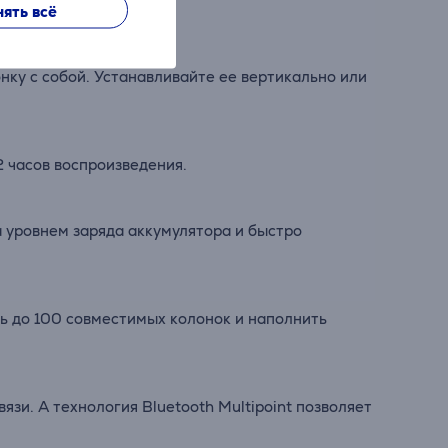
ять всё
ку с собой. Устанавливайте ее вертикально или
2 часов воспроизведения.
а уровнем заряда аккумулятора и быстро
ть до 100 совместимых колонок и наполнить
зи. А технология Bluetooth Multipoint позволяет