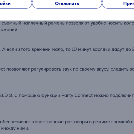
ойки
Отклонить
Прин
 съемный наплечный ремень позволяют удобно носить колон
ложений.
А если этого времени мало, то 10 минут зарядки дадут до 
t позволяют регулировать звук по своему вкусу, следить з
IELD 3. С помощью функции Party Connect можно подключи
беспечивает качественные разговоры в режиме громкой свя
 между ними.