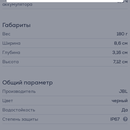
2,5 ч
аккумулятора
Габариты
Вес
180 г
Ширина
8,6 см
Глубина
3,16 см
Высота
7,12 см
Общий параметр
Производитель
JBL
Цвет
черный
Водостойкость
Да
Степень защиты
IP67