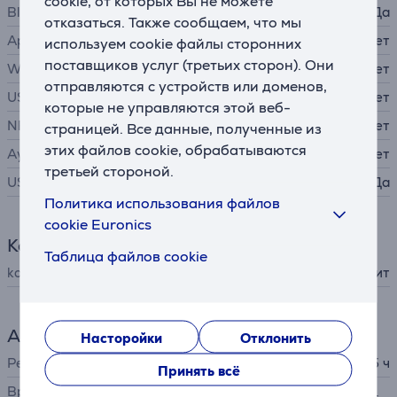
cookie, от которых Вы не можете
Bluetooth
Да
отказаться. Также сообщаем, что мы
Apple AirPlay 2
Нет
используем cookie файлы сторонних
поставщиков услуг (третьих сторон). Они
WiFi
Нет
отправляются с устройств или доменов,
USB-A
Нет
которые не управляются этой веб-
NFC
Нет
страницей. Все данные, полученные из
этих файлов cookie, обрабатываются
Аудиовход 6,3 мм
Нет
третьей стороной.
USB-C
Да
Политика использования файлов
cookie Euronics
Комплектация
Таблица файлов cookie
kабель для зарядки
в комплект не входит
Аккумулятор
Насторойки
Отклонить
Ресурс аккумулятора до
5 ч
Принять всё
Время зарядки