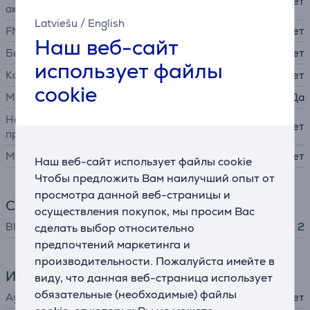
Нет
аккумулятора
Latviešu
/
English
FM-радио
Нет
Наш веб-сайт
Беспроводная зарядка
Нет
использует файлы
Караоке
Нет
cookie
Микрофон
Да
Настройка при помощи
Нет
приложения
Мультирум
Нет
Наш веб-сайт использует файлы cookie
Чтобы предложить Вам наилучший опыт от
просмотра данной веб-страницы и
Соединение
осуществления покупок, мы просим Вас
Bluetooth
Bluetooth 4.2
сделать выбор относительно
предпочтений маркетинга и
производительности. Пожалуйста имейте в
Интерфейсы
виду, что данная веб-страница использует
обязательные (необходимые) файлы
Аудиовход 3,5 мм
Нет