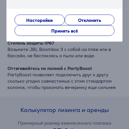
Boombox 3 позволяет праздновать весь день и всю
ночь. Кроме того, Вы сможете подзаряжать свои
смарт-устройства посредством USB-интерфейса.
Насторойки
Отклонить
* Реальное время воспроизведения зависит от
громкости музыки и особенностей звучания.
Принять всё
Степень защиты IP67
Возьмите JBL Boombox 3 с собой на пляж или в
бассейн, не беспокоясь о пыли или воде.
Оттягивайтесь по полной с PartyBoost
PartyBoost позволяет подключить друг к другу
сколько угодно совместимых с этим стандартом
колонок, чтобы прокачать вечеринку еще сильнее.
Калькулятор лизинга и аренды
Примерный размер ежемесячного платежа