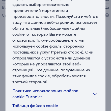
сделать выбор относительно
Водостойкость
Да
предпочтений маркетинга и
Степень защиты
IP67
производительности. Пожалуйста имейте в
виду, что данная веб-страница использует
обязательные (необходимые) файлы
Описание
cookie, от которых Вы не можете
отказаться. Также сообщаем, что мы
Самый громкий бумбокс JBL в мире!
используем cookie файлы сторонних
Сделайте громче. Еще и еще. JBL Boombox 3 – это
поставщиков услуг (третьих сторон). Они
самая портативная колонка с потрясающе громким
отправляются с устройств или доменов,
звуком JBL.
которые не управляются этой веб-
страницей. Все данные, полученные из
Беспроводное соединение по Bluetooth 5.3
этих файлов cookie, обрабатываются
Подключайте одновременно два смартфона или
третьей стороной.
планшета к колонке и воспроизводите мощный звук
по очереди с каждого из них.
Политика использования файлов
cookie Euronics
Емкая батарея мощностью 10 000 мАч
Незачем прекращать веселье. Благодаря
Таблица файлов cookie
возможности работать от батареи до 24 часов* JBL