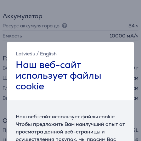
Аккумулятор
Ресурс аккумулятора до
24 ч
Емкость
10000 мА/ч
Latviešu
/
English
Габариты
Наш веб-сайт
Вес
6700 г
использует файлы
Ширина
48,2 см
cookie
Глубина
25,7 см
Высота
20 см
Наш веб-сайт использует файлы cookie
Общий параметр
Чтобы предложить Вам наилучший опыт от
Производитель
JBL
просмотра данной веб-страницы и
осуществления покупок, мы просим Вас
Цвет
черный