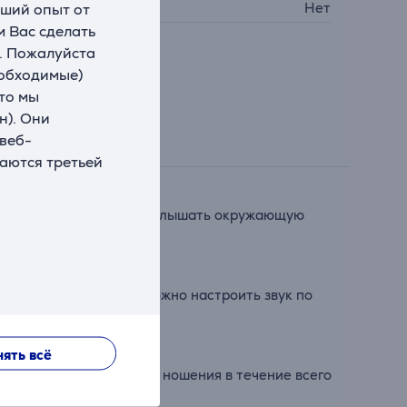
чший опыт от
SB PD
Нет
 Вас сделать
. Пожалуйста
еобходимые)
что мы
н). Они
 веб-
ваются третьей
зволяет одновременно слышать окружающую
а в приложении Sony можно настроить звук по
ять всё
ходят для комфортного ношения в течение всего