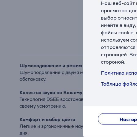
Наш веб-сайт 
просмотра дан
выбор относит
имейте в виду
файлы cookie,
используем co
отправляются 
страницей. Вс
стороной.
Шумоподавление и режим окружающего звука
Шумоподавление с двумя микрофонами эффективн
Политика испо
обстановку.
Таблица файло
Качество звука по Вашему вкусу
Технология DSEE восстанавливает качество аудиоф
своему усмотрению.
Настор
Комфорт и выбор цвета
Легкие и эргономичные наушники доступны в черно
дня.