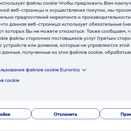
использует файлы cookie Чтобы предложить Вам наилу
U
ной веб-страницы и осуществления покупок, мы просим
ельно предпочтений маркетинга и производительности
, что данная веб-страница использует обязательные (н
 от которых Вы не можете отказаться. Также сообщаем, 
okie файлы сторонних поставщиков услуг (третьих сторо
с устройств или доменов, которые не управляются этой
Описание
е данные, полученные из этих файлов cookie, обрабаты
о снижает фоновые шумы. А режим окружающего звука по
льзования файлов cookie Euronics
в cookie
айлов, приближая его к оригиналу. С помощью эквалайзер
ойки
Отклонить
Прин
м, белом, розовом и полупрозрачном синем цвете. Они под