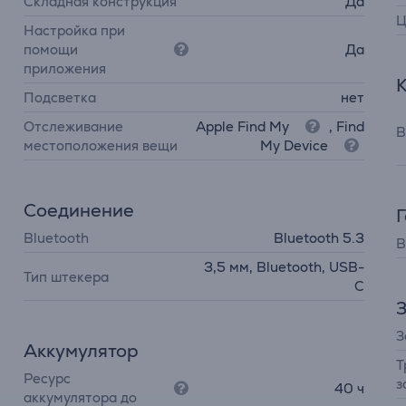
Складная конструкция
Да
Ц
Настройка при
помощи
Да
приложения
Подсветка
нет
Отслеживание
Apple Find My
, Find
В
местоположения вещи
My Device
Соединение
Bluetooth
Bluetooth 5.3
В
3,5 мм, Bluetooth, USB-
Тип штекера
C
З
З
Аккумулятор
Т
Ресурс
з
40 ч
аккумулятора до