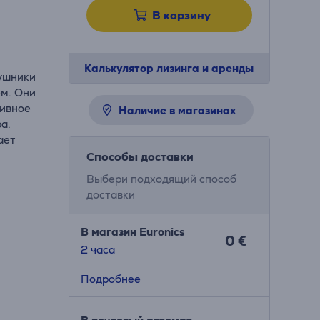
В корзину
Калькулятор лизинга и аренды
аушники
ем. Они
тивное
Наличие в магазинах
а.
ает
Способы доставки
Выбери подходящий способ
доставки
В магазин Euronics
0 €
2 часa
Подробнее