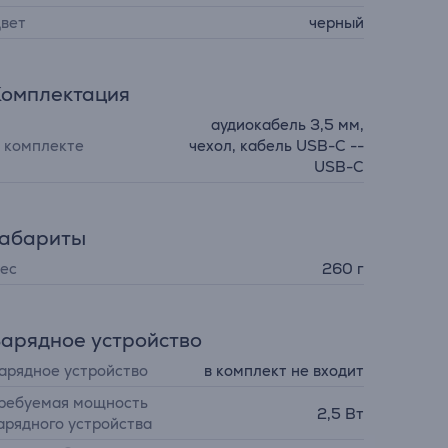
вет
черный
Комплектация
аудиокабель 3,5 мм,
 комплекте
чехол, кабель USB-C --
USB-C
Габариты
ес
260 г
арядное устройство
арядное устройство
в комплект не входит
ребуемая мощность
2,5 Вт
арядного устройства