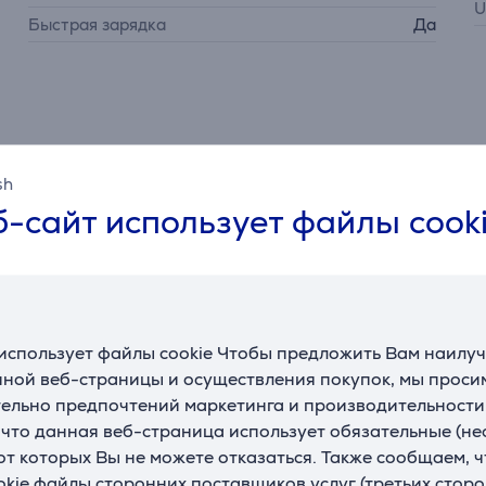
U
Быстрая зарядка
Да
sh
Описание
-сайт использует файлы cook
ающий опыт прослушивания благодаря адаптированной аку
еткости и практически нулевого искажения даже при высоко
ия. Встроенный цифровой процессор оптимизирует конечну
ляет все детали того, что Вы в данный момент слушаете.
использует файлы cookie Чтобы предложить Вам наилу
ной веб-страницы и осуществления покупок, мы просим
ельно предпочтений маркетинга и производительности
головы и функции пространственного аудио наушники Beat
, что данная веб-страница использует обязательные (н
центр действия. Благодаря поддержке музыки и фильмов в
 от которых Вы не можете отказаться. Также сообщаем, 
Это как быть окруженным 64 динамиками одновременно. Be
okie файлы сторонних поставщиков услуг (третьих сторо