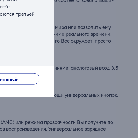
вука, чтобы она идеально соответствовала Вашим
 веб-
ваются третьей
олироваться ли Вам от мира или позволить ему
т окружающий шум в режиме реального времени,
те быть в курсе того, что Вас окружает, просто
ашей музыкой.
тью и меньшими прерываниями, аналоговый вход 3,5
з потерь.
ять всё
вого помощника при помощи универсальных кнопок,
 (ANC) или режима прозрачности Вы получите до
сов воспроизведения. Универсальное зарядное