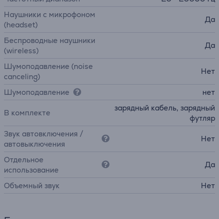
Наушники с микрофоном
Да
(headset)
Беспроводные наушники
Да
(wireless)
Шумоподавление (noise
Нет
canceling)
Шумоподавление
нет
зарядный кабель, зарядный
В комплекте
футляр
Звук автовключения /
Нет
автовыключения
Отдельное
Да
использование
Объемный звук
Нет