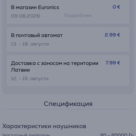
• Функция переключения между несколькими
0 €
В магазин Euronics
устройствами
Подробнее
09.08.2026
• Беспроблемная связь по Bluetooth®
2.99 €
В почтовый автомат
13. - 18. августа
7.99 €
Доставка с заносом на територии
Латвии
12. - 15. августа
Спецификация
Характеристики наушников
Частотный диапазон
20 - 20000 Гц