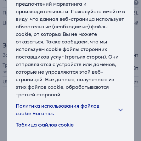
s)
предпочтений маркетинга и
производительности. Пожалуйста имейте в
Производитель
JBL
виду, что данная веб-страница использует
Цвет
бирюзовый
обязательные (необходимые) файлы
cookie, от которых Вы не можете
отказаться. Также сообщаем, что мы
Зарядное устройство
используем cookie файлы сторонних
Зарядное устройство
в комплект не входит
поставщиков услуг (третьих сторон). Они
отправляются с устройств или доменов,
Требуемая мощность
2,5 - 5 Вт
зарядного устройства
которые не управляются этой веб-
страницей. Все данные, полученные из
USB PD
Нет
этих файлов cookie, обрабатываются
третьей стороной.
Описание
Политика использования файлов
cookie Euronics
Звук JBL Pure Bass Sound
Таблица файлов cookie
Наушники JBL Wave Flex 2 оснащены 12-мм
динамическими излучателями, которые
обеспечивают насыщенный звук JBL Pure Bass