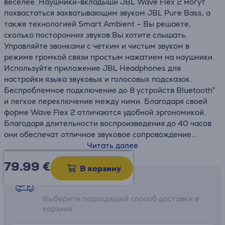
веселее. Наушники-вкладыши JBL Wave Flex 2 могут
похвастаться захватывающим звуком JBL Pure Bass, а
также технологией Smart Ambient – Вы решаете,
сколько посторонних звуков Вы хотите слышать.
Управляйте звонками с четким и чистым звуком в
режиме громкой связи простым нажатием на наушники.
Используйте приложение JBL Headphones для
настройки языка звуковых и голосовых подсказок.
Беспроблемное подключение до 8 устройств Bluetooth®
и легкое переключение между ними. Благодаря своей
форме Wave Flex 2 отличаются удобной эргономикой.
Благодаря длительности воспроизведения до 40 часов
они обеспечат отличное звуковое сопровождение
каждый день.
Читать далее
79.99
€
• Звук JBL Pure Bass Sound
В корзину
• Технология Smart Ambient
Возможности доставки
• 4 микрофона для четкого и чистого звука при звонках
Выберите подходящий способ доставки в
• Водо- и пыленепроницаемость
корзине
• Приложение JBL Headphones
• 40 часов воспроизведения и быстрая зарядка