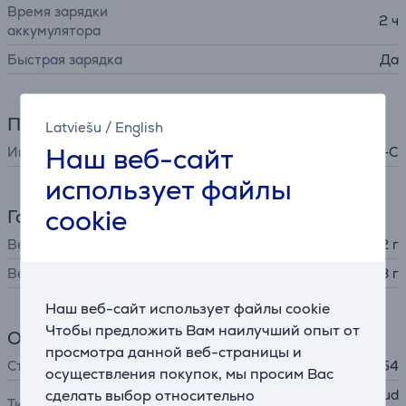
Время зарядки
2 ч
аккумулятора
Быстрая зарядка
Да
Питание
Latviešu
/
English
Наш веб-сайт
Интерфейс зарядки
USB-C
использует файлы
cookie
Габариты
Вес
4,12 г
Вес зарядного футляра
35,68 г
Наш веб-сайт использует файлы cookie
Чтобы предложить Вам наилучший опыт от
Общий параметр
просмотра данной веб-страницы и
Степень защиты
IP54
осуществления покупок, мы просим Вас
сделать выбор относительно
наушники-вкладыши (earbud
Тип