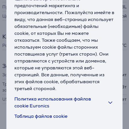
предпочтений маркетинга и
Производитель
JBL
производительности. Пожалуйста имейте в
Цвет
голубой
виду, что данная веб-страница использует
обязательные (необходимые) файлы
cookie, от которых Вы не можете
Климатическая техника
отказаться. Также сообщаем, что мы
Рабочая температура
0 - 45 °C
используем cookie файлы сторонних
поставщиков услуг (третьих сторон). Они
отправляются с устройств или доменов,
Зарядное устройство
которые не управляются этой веб-
страницей. Все данные, полученные из
Зарядное устройство
в комплект не входит
этих файлов cookie, обрабатываются
Требуемая мощность
2,5 - 5 Вт
третьей стороной.
зарядного устройства
Политика использования файлов
USB PD
Нет
cookie Euronics
Таблица файлов cookie
Описание