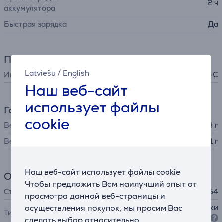
2 ч
аккумулятора
Быстрая зарядка
Да
Питание
Latviešu
/
English
Интерфейс зарядки
USB-C
Наш веб-сайт
использует файлы
Габариты
cookie
Вес
4,3 г
Вес зарядного футляра
41 г
Наш веб-сайт использует файлы cookie
Общий параметр
Чтобы предложить Вам наилучший опыт от
Степень защиты
IP54
просмотра данной веб-страницы и
осуществления покупок, мы просим Вас
внутриканальные наушники
Тип
(in-ear)
сделать выбор относительно