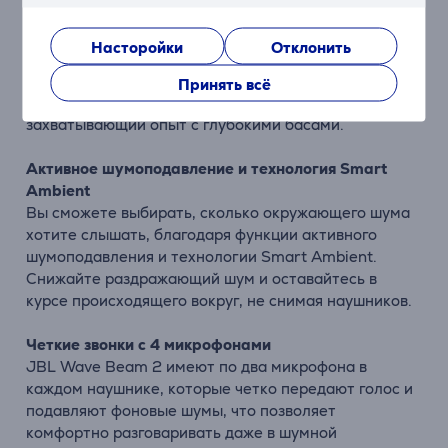
Звук JBL Pure Bass Sound
Наушники JBL Wave Beam 2 оснащены 8-мм
Насторойки
Отклонить
динамическими излучателями, которые
обеспечивают мощный звук JBL Pure Bass Sound.
Принять всё
При каждом прослушивании музыки Вас ждет
захватывающий опыт с глубокими басами.
Активное шумоподавление и технология Smart
Ambient
Вы сможете выбирать, сколько окружающего шума
хотите слышать, благодаря функции активного
шумоподавления и технологии Smart Ambient.
Снижайте раздражающий шум и оставайтесь в
курсе происходящего вокруг, не снимая наушников.
Четкие звонки с 4 микрофонами
JBL Wave Beam 2 имеют по два микрофона в
каждом наушнике, которые четко передают голос и
подавляют фоновые шумы, что позволяет
комфортно разговаривать даже в шумной