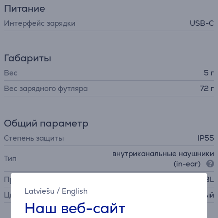
Питание
Интерфейс зарядки
USB-C
Габариты
Вес
5 г
Вес зарядного футляра
72 г
Общий параметр
Степень защиты
IP55
внутриканальные наушники
Тип
(in-ear)
Производитель
JBL
Latviešu
/
English
Цвет
черный
Наш веб-сайт