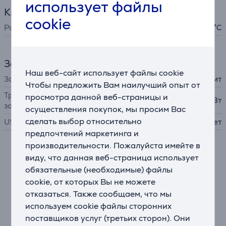
использует файлы
Климатическая техника
cookie
Рабочая температура
- 45 °C
Зарядное устройство
Наш веб-сайт использует файлы cookie
Зарядное устройство
в комплект не входит
Чтобы предложить Вам наилучший опыт от
Требуемая мощность
просмотра данной веб-страницы и
2,5 - 5 Вт
зарядного устройства
осуществления покупок, мы просим Вас
сделать выбор относительно
USB PD
Нет
предпочтений маркетинга и
производительности. Пожалуйста имейте в
Описание
виду, что данная веб-страница использует
обязательные (необходимые) файлы
Сделайте свой день удивительным
cookie, от которых Вы не можете
Получите звук по индивидуальному заказу, даже не
отказаться. Также сообщаем, что мы
глядя на телефон. Используйте органы управления
используем cookie файлы сторонних
на интеллектуальном чехле с функцией зарядки
поставщиков услуг (третьих сторон). Они
беспроводных наушников с шумоподавлением JBL