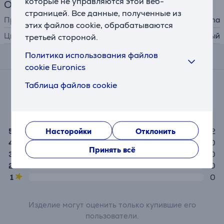
которые не управляются этой веб-
Общий параметр
страницей. Все данные, полученные из
Производитель
Hama
этих файлов cookie, обрабатываются
Цвет
черный
третьей стороной.
Политика использования файлов
Отзывы
cookie Euronics
Средняя оценка
Таблица файлов cookie
(2)
5,0
Насторойки
Отклонить
5
2
4
0
Принять всё
3
0
2
0
1
0
Изделие могут оценить только купившие его
пользователи.