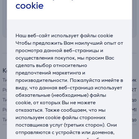
cookie
7.99 €
Доставка с заносом на територии
Латвии
10. - 13. августа
Наш веб-сайт использует файлы cookie
Чтобы предложить Вам наилучший опыт от
Спецификация
просмотра данной веб-страницы и
осуществления покупок, мы просим Вас
сделать выбор относительно
Кабель
предпочтений маркетинга и
производительности. Пожалуйста имейте в
Тип кабеля / адаптера
переходник
виду, что данная веб-страница использует
Разъем A
SCART
обязательные (необходимые) файлы
Тип коннектора А
гнездо
cookie, от которых Вы не можете
отказаться. Также сообщаем, что мы
Разъем B
HDMI
используем cookie файлы сторонних
Тип коннектора B
гнездо
поставщиков услуг (третьих сторон). Они
отправляются с устройств или доменов,