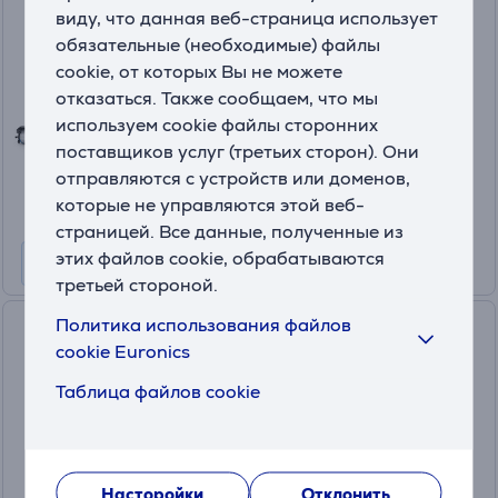
Беспроводной пылесос для
виду, что данная веб-страница использует
твердых полов
обязательные (необходимые) файлы
GF5035F0
cookie, от которых Вы не можете
На складе
отказаться. Также сообщаем, что мы
используем cookie файлы сторонних
Цена:
поставщиков услуг (третьих сторон). Они
459
.99 €
отправляются с устройств или доменов,
10 месяцев 49 €
которые не управляются этой веб-
страницей. Все данные, полученные из
этих файлов cookie, обрабатываются
третьей стороной.
Политика использования файлов
Dreame L10 Prime, сухая и
cookie Euronics
влажная уборка, белый -
Робот-пылесос
Таблица файлов cookie
RLL11GC
На складе
Цена:
Насторойки
Отклонить