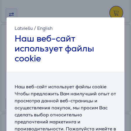
Latviešu
/
English
Zaco A9s/V85/A6 -
Наш веб-сайт
Виртуальная стена для
робота-пылесоса
использует файлы
501930
cookie
На складе
Цена:
49
.99 €
Наш веб-сайт использует файлы cookie
Чтобы предложить Вам наилучший опыт от
просмотра данной веб-страницы и
осуществления покупок, мы просим Вас
сделать выбор относительно
Tefal X-Clean 4, сухая и
предпочтений маркетинга и
влажная уборка, серый -
производительности. Пожалуйста имейте в