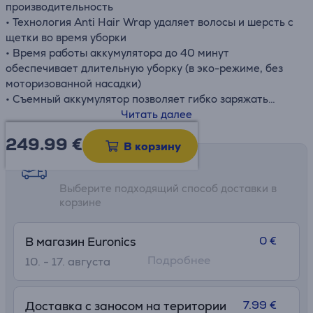
производительность
• Технология Anti Hair Wrap удаляет волосы и шерсть с
щетки во время уборки
• Время работы аккумулятора до 40 минут
обеспечивает длительную уборку (в эко-режиме, без
моторизованной насадки)
• Съемный аккумулятор позволяет гибко заряжать
пылесос по мере необходимости
Читать далее
• Светодиодный дисплей упрощает использование и
249.99
€
управление
В корзину
Возможности доставки
Выберите подходящий способ доставки в
корзине
0 €
В магазин Euronics
Подробнее
10. - 17. августа
7.99 €
Доставка с заносом на територии