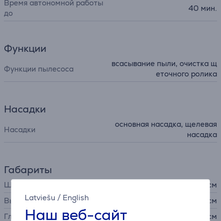
Время автономной работы
40 мин.
до
Функции
всасывание пыли, очистка щ
Функции пылесоса
еточного ролика
Насадки
основная насадка, щелевая
Насадки
насадка
Габариты
Ширина
26,4 см
Latviešu
/
English
Высота
109,2 см
Наш веб-сайт
Глубина
35,3 см