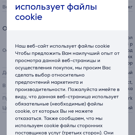
использует файлы
Вес
2,65 кг
cookie
Общий параметр
распознавание пола, технол
огия Anti Hair Wrap Plus, 3 р
Наш веб-сайт использует файлы cookie
Особенности
ежима мощности, светодиод
Чтобы предложить Вам наилучший опыт от
ная подсветка, съемный акк
просмотра данной веб-страницы и
умулятор
осуществления покупок, мы просим Вас
Дисплей
светодиодный
сделать выбор относительно
предпочтений маркетинга и
насадка Shark FloorDetect,
В комплекте
щелевая насадка
производительности. Пожалуйста имейте в
виду, что данная веб-страница использует
Производитель
Shark
обязательные (необходимые) файлы
Цвет
белый, синий
cookie, от которых Вы не можете
отказаться. Также сообщаем, что мы
используем cookie файлы сторонних
Описание
поставщиков услуг (третьих сторон). Они