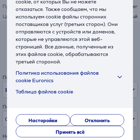
cookie, от которых Вы не можете
Производитель
Thrustmaster
отказаться. Также сообщаем, что мы
используем cookie файлы сторонних
Цвет
алюминий, коричневый
поставщиков услуг (третьих сторон). Они
отправляются с устройств или доменов,
Калькулятор лизинга и аренды
которые не управляются этой веб-
страницей. Все данные, полученные из
Примерный размер ежемесячного платежа
этих файлов cookie, обрабатываются
16 €
третьей стороной.
Политика использования файлов
Период
cookie Euronics
10
мес.
Таблица файлов cookie
Первый взнос
0% /
0,00 €
Насторойки
Отклонить
Принять всё
Наименование товара