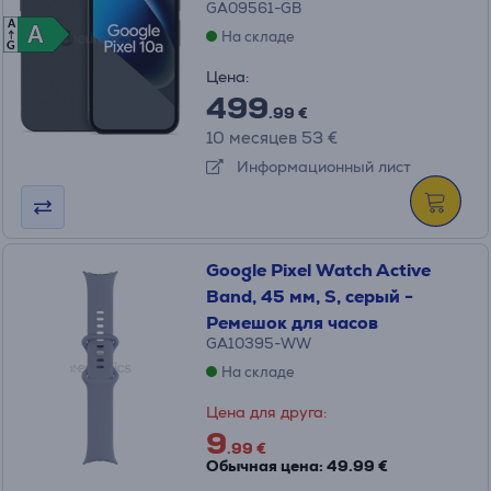
GA09561-GB
A
A
A
На складе
G
Цена:
499
.99 €
10 месяцев 53 €
Информационный лист
Google Pixel Watch Active
Band, 45 мм, S, серый -
Ремешок для часов
GA10395-WW
На складе
Цена для друга:
9
.99 €
Обычная цена: 49.99 €