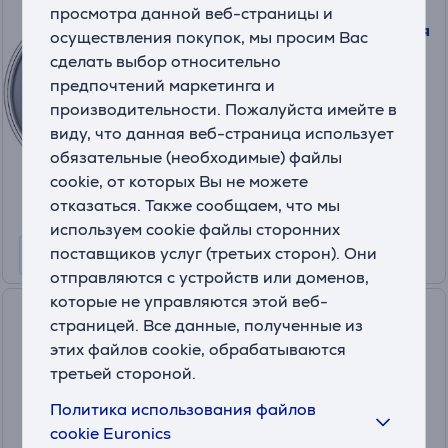
Google Pixel Pixelsnap Ring
просмотра данной веб-страницы и
Stand, серый - Подставка для
осуществления покупок, мы просим Вас
смартфона
сделать выбор относительно
GA09954-WW
предпочтений маркетинга и
На складе
производительности. Пожалуйста имейте в
виду, что данная веб-страница использует
Цена:
39
обязательные (необходимые) файлы
.99 €
cookie, от которых Вы не можете
отказаться. Также сообщаем, что мы
используем cookie файлы сторонних
поставщиков услуг (третьих сторон). Они
отправляются с устройств или доменов,
которые не управляются этой веб-
Google Pixel 10a Case,
страницей. Все данные, полученные из
сиреневый - Чехол
этих файлов cookie, обрабатываются
GA10873-WW
третьей стороной.
На складе
Политика использования файлов
Цена:
cookie Euronics