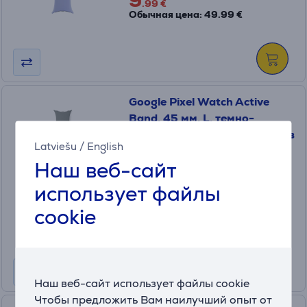
9
.99 €
Обычная цена: 49.99 €
Google Pixel Watch Active
Band, 45 мм, L, темно-
зеленый - Ремешок для часов
Latviešu
/
English
GA06120-WW
Наш веб-сайт
На складе
использует файлы
Цена для друга:
4
cookie
.99 €
Обычная цена: 29.99 €
Наш веб-сайт использует файлы cookie
Чтобы предложить Вам наилучший опыт от