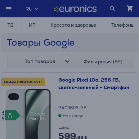
RU
ТВ
ИТ
Красота и здоровье
Телефоны
Товары Google
Топ товаров
Фильтрация (65)
Google Pixel 10a, 256 ГБ,
ОБРАТНЫЙ ВЫКУП
светло-зеленый - Смартфон
GA09606-GB
A
A
A
На складе
G
Цена:
599
.99 €