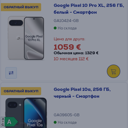
Google Pixel 10 Pro XL, 256 ГБ,
ОБРАТНЫЙ ВЫКУП
белый - Смартфон
GA10424-GB
На складе
Цена для друга:
1059 €
Обычная цена: 1329 €
10 месяцев 112 €
Google Pixel 10a, 256 ГБ,
ОБРАТНЫЙ ВЫКУП
черный - Смартфон
GA09605-GB
A
A
A
На складе
G