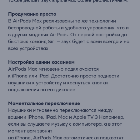
также делает звук в фильмах более реалистичным.
Продуманно просто
В
AirPods
Max
реализованы те же технологии
беспроводной работы и удобного управления, что и
в других моделях
AirPods
. От первой настройки до
быстрых команд Siri — звук будет с вами всегда и на
всех устройствах.
Настройка одним касанием
AirPods
Max
мгновенно подключаются
к
iPhone
или
iPad
. Достаточно просто поднести
наушники к устройству и коснуться кнопки
подключения на его дисплее.
Моментальное переключение
Наушники мгновенно переключаются между
вашими
iPhone
,
iPad
,
Mac
и
Apple
TV.3 Например,
если вы слушаете музыку с компьютера, а в этот
момент вам звонят
на
iPhone
,
AirPods
Max
автоматически подхватят