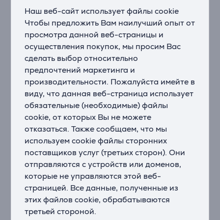
Наш веб-сайт использует файлы cookie
Описание
Чтобы предложить Вам наилучший опыт от
просмотра данной веб-страницы и
Абсолютно оригинальная композиция
осуществления покупок, мы просим Вас
AirPods
Max
— это совершенно новый взгляд на
сделать выбор относительно
полноразмерные наушники. Все
предпочтений маркетинга и
элементы
AirPods
Max
, от
амбушюров
до оголовья,
производительности. Пожалуйста имейте в
спроектированы таким образом, чтобы наушники
виду, что данная веб-страница использует
оптимально прилегали к голове любой формы.
обязательные (необходимые) файлы
Благодаря этому достигается невероятное качество
cookie, от которых Вы не можете
и богатство звука.
отказаться. Также сообщаем, что мы
используем cookie файлы сторонних
Сказочно красивый звук
поставщиков услуг (третьих сторон). Они
Сочетание аудио высокой чёткости и передовой
системы
шумоподавления
— вот что делает звук
отправляются с устройств или доменов,
AirPods
Max
таким качественным. Все компоненты
которые не управляются этой веб-
нашего уникального драйвера разработаны для
страницей. Все данные, полученные из
точной передачи звука в слышимом диапазоне с
этих файлов cookie, обрабатываются
минимальными искажениями. Глубокие
третьей стороной.
насыщенные басы, точные средние частоты и