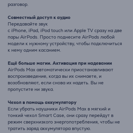
разговор.
Совместный доступ к аудио
Передавайте звук
с
iPhone
,
iPad
,
iPod
touch
или
Apple
TV сразу на две
пары
AirPods
. Просто поднесите
AirPods
любой
модели к нужному устройству, чтобы подключиться
к нему одним касанием.
Ещё больше магии. Активация при надевании
AirPods
Max
автоматически приостанавливают
воспроизведение, когда вы их снимаете, и
возобновляют, если снова их надеть. Вы не
пропустите ни звука.
Чехол в помощь аккумулятору
Если убрать наушники
AirPods
Max
в мягкий и
тонкий чехол
Smart
Case
, они сразу перейдут в
режим сверхнизкого энергопотребления, чтобы не
тратить заряд аккумулятора впустую.