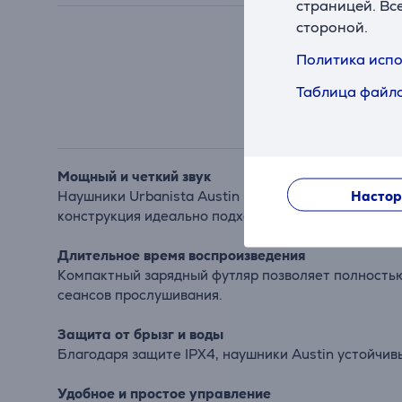
страницей. Вс
стороной.
Политика испо
Таблица файло
Мощный и четкий звук
Настор
Наушники Urbanista Austin предлагают качественн
конструкция идеально подходит для длительных по
Длительное время воспроизведения
Компактный зарядный футляр позволяет полностью
сеансов прослушивания.
Защита от брызг и воды
Благодаря защите IPX4, наушники Austin устойчив
Удобное и простое управление