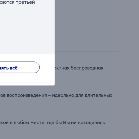
ваются третьей
ять всё
ыку или подкасты. Компактная беспроводная
сов воспроизведения – идеально для длительных
кой в любом месте, где бы Вы ни находились.