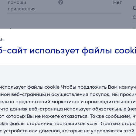
помощи
Нет
приложения
С
Аккумулятор
Т
sh
Беспроводная зарядка
Нет
П
-сайт использует файлы cook
MagSafe
Нет
Ц
Время работы
аккумулятора
5 ч
наушников до
З
Время работы
З
использует файлы cookie Чтобы предложить Вам наилу
аккумулятора зарядного
15 ч
Т
ной веб-страницы и осуществления покупок, мы просим
футляра до
з
ельно предпочтений маркетинга и производительности
Быстрая зарядка
Нет
, что данная веб-страница использует обязательные (н
U
 от которых Вы не можете отказаться. Также сообщаем, 
okie файлы сторонних поставщиков услуг (третьих сторо
с устройств или доменов, которые не управляются этой