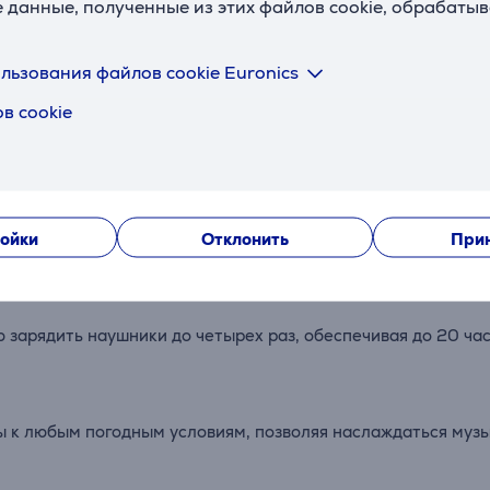
е данные, полученные из этих файлов cookie, обрабаты
льзования файлов cookie Euronics
в cookie
Описание
ойки
Отклонить
Прин
ый звук, независимо от того, слушаете ли Вы любимую муз
ездок или утренних прогулок.
 зарядить наушники до четырех раз, обеспечивая до 20 ча
ы к любым погодным условиям, позволяя наслаждаться музы