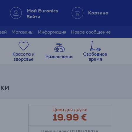
Мой Euronics
Корзина
Войти
зей
Магазины
Информация
Новое сообщение
Красота и
Свободное
Развлечения
здоровье
время
ики
Цена для друга:
19.99
€
Цена в силе с 01.08.2026 и