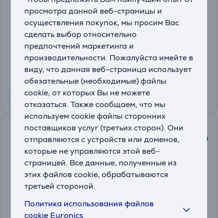
просмотра данной веб-страницы и
4779044097203
осуществления покупок, мы просим Вас
На складе
сделать выбор относительно
Цена:
предпочтений маркетинга и
20
производительности. Пожалуйста имейте в
.99 €
виду, что данная веб-страница использует
обязательные (необходимые) файлы
cookie, от которых Вы не можете
отказаться. Также сообщаем, что мы
используем cookie файлы сторонних
Aromatic 89 Dore, 250 сл -
поставщиков услуг (третьих сторон). Они
Средство для мытья пола для
отправляются с устройств или доменов,
робота-пылесоса
которые не управляются этой веб-
4779056067300
страницей. Все данные, полученные из
На складе
этих файлов cookie, обрабатываются
третьей стороной.
Цена:
20
Политика использования файлов
.99 €
cookie Euronics