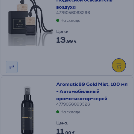
воздуха
4779056063296
На складе
Цена:
13
.99 €
Aromatic89 Gold Mist, 100 мл
- Автомобильный
ароматизатор-спрей
4779056063326
На складе
Цена:
11
.99 €