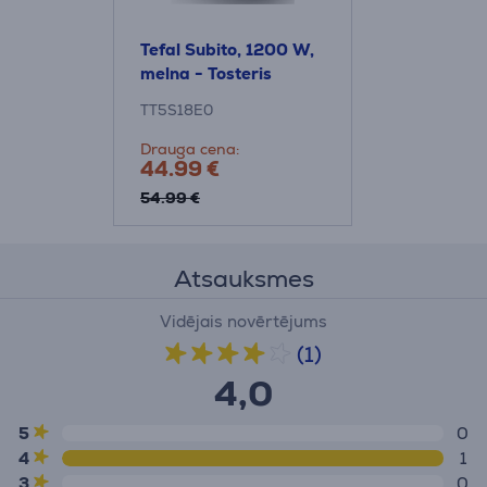
Tefal Subito, 1200 W,
melna - Tosteris
TT5S18E0
Drauga cena:
44.99 €
54.99 €
Atsauksmes
Vidējais novērtējums
(1)
4,0
5
0
4
1
3
0