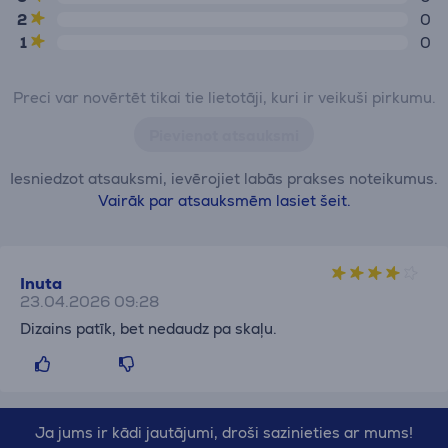
2
0
1
0
Preci var novērtēt tikai tie lietotāji, kuri ir veikuši pirkumu.
Pievienot atsauksmi
Iesniedzot atsauksmi, ievērojiet labās prakses noteikumus.
Vairāk par atsauksmēm lasiet šeit.
Inuta
23.04.2026 09:28
Dizains patīk, bet nedaudz pa skaļu.
Ja jums ir kādi jautājumi, droši sazinieties ar mums!