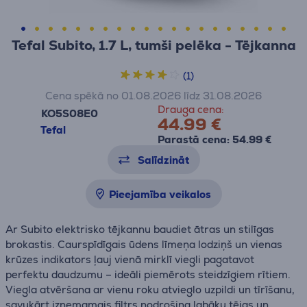
Tefal Subito, 1.7 L, tumši pelēka - Tējkanna
(1)
Cena spēkā no 01.08.2026 līdz 31.08.2026
Drauga cena:
KO5S08E0
44.99 €
Tefal
Parastā cena: 54.99 €
Salīdzināt
Pieejamība veikalos
Ar Subito elektrisko tējkannu baudiet ātras un stilīgas
brokastis. Caurspīdīgais ūdens līmeņa lodziņš un vienas
krūzes indikators ļauj vienā mirklī viegli pagatavot
perfektu daudzumu – ideāli piemērots steidzīgiem rītiem.
Viegla atvēršana ar vienu roku atvieglo uzpildi un tīrīšanu,
savukārt izņemamais filtrs nodrošina labāku tējas un