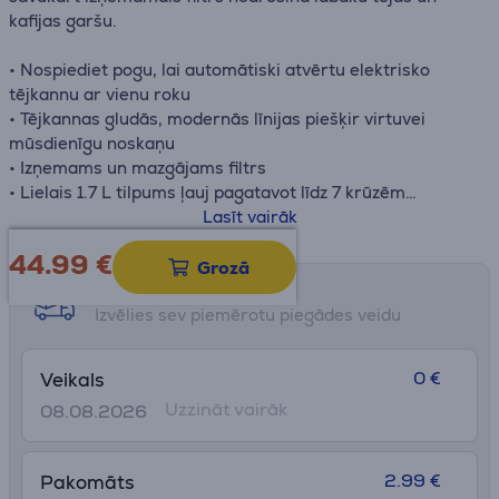
kafijas garšu.
• Nospiediet pogu, lai automātiski atvērtu elektrisko
tējkannu ar vienu roku
• Tējkannas gludās, modernās līnijas piešķir virtuvei
mūsdienīgu noskaņu
• Izņemams un mazgājams filtrs
• Lielais 1.7 L tilpums ļauj pagatavot līdz 7 krūzēm
• Ērta 360° pamatne – tējkannu var viegli noņemt un
Lasīt vairāk
novietot atpakaļ no jebkura leņķa
44.99
€
• 15 gadu remontēšanas iespēja
Grozā
Saņemšanas iespējas
Izvēlies sev piemērotu piegādes veidu
0 €
Veikals
Uzzināt vairāk
08.08.2026
2.99 €
Pakomāts