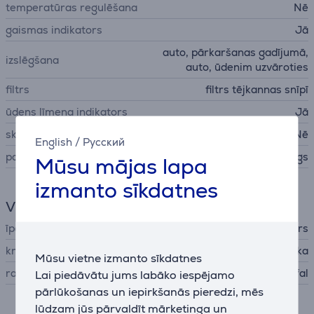
temperatūras regulēšana
Nē
gaismas indikators
Jā
auto, pārkaršanas gadījumā,
izslēgšana
auto, ūdenim uzvāroties
filtrs
filtrs tējkannas snīpī
ūdens līmeņa indikators
Jā
skaņas signāls
Nē
English
/
Русский
paliktnis
360° kustīgs
Mūsu mājas lapa
izmanto sīkdatnes
Vispārējais parametrs
īpašības
vienas tases indikators
krāsa
tumši pelēka
Mūsu vietne izmanto sīkdatnes
ražotājs
Tefal
Lai piedāvātu jums labāko iespējamo
pārlūkošanas un iepirkšanās pieredzi, mēs
lūdzam jūs pārvaldīt mārketinga un