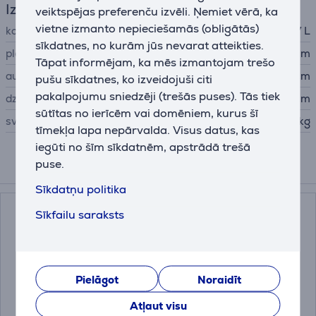
Izmēri
veiktspējas preferenču izvēli. Ņemiet vērā, ka
vietne izmanto nepieciešamās (obligātās)
kopējā ietilpība
1,7 L
sīkdatnes, no kurām jūs nevarat atteikties.
platums
16,6 cm
Tāpat informējam, ka mēs izmantojam trešo
augstums
23,8 cm
pušu sīkdatnes, ko izveidojuši citi
pakalpojumu sniedzēji (trešās puses). Tās tiek
dziļums
24 cm
sūtītas no ierīcēm vai domēniem, kurus šī
svars
1,049 kg
tīmekļa lapa nepārvalda. Visus datus, kas
iegūti no šīm sīkdatnēm, apstrādā trešā
puse.
Papildus aksesuāri
Sīkdatņu politika
Sīkfailu saraksts
Pielāgot
Noraidīt
Atļaut visu