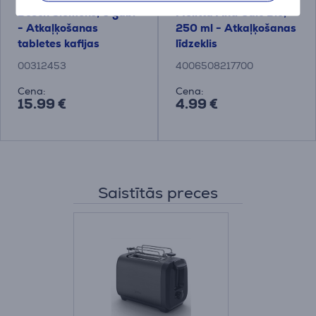
Bosch Siemens, 6 gab.
Melitta Anti Calc Bio,
- Atkaļķošanas
250 ml - Atkaļķošanas
tabletes kafijas
līdzeklis
automātiem
00312453
4006508217700
Cena:
Cena:
15.99 €
4.99 €
Saistītās preces