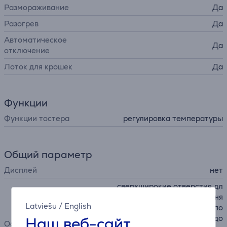
Размораживание
Да
Разогрев
Да
Автоматическое
Да
отключение
Лоток для крошек
Да
Функции
Функции тостера
регулировка температуры
Общий параметр
Дисплей
нет
сверхширокие отверстия дл
я тостов, 7 настроек уровня
Latviešu
/
English
обжарки, рычаг высокого по
Наш веб-сайт
дъема, функция "немного до
Особенности