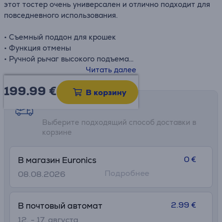
этот тостер очень универсален и отлично подходит для
повседневного использования.
• Съемный поддон для крошек
• Функция отмены
• Ручной рычаг высокого подъема
• Автоматическое извлечение
Читать далее
• 2 сверхшироких отверстия по 3,2 см шириной и 14 см
199.99
€
длиной
В корзину
• Мощность: 823-980 Вт
Возможности доставки
Выберите подходящий способ доставки в
корзине
0 €
В магазин Euronics
Подробнее
08.08.2026
2.99 €
В почтовый автомат
12. - 17. августа