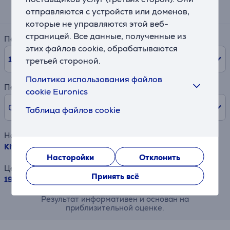
22 €
отправляются с устройств или доменов,
которые не управляются этой веб-
страницей. Все данные, полученные из
Период
этих файлов cookie, обрабатываются
10
мес.
третьей стороной.
Политика использования файлов
Первый взнос
cookie Euronics
0% /
0,00 €
Таблица файлов cookie
Наименование товара
KitchenAid, 980 Вт, черный - Тостер
Насторойки
Отклонить
Цена
Принять всё
199.99 €
Результат информативен и основан на
приблизительной оценке.