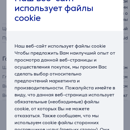
льше", функция для поджари
использует файлы
вания бубликов, световой ин
дикатор обжарки, функция о
cookie
тмены
Цвет
черный
Производитель
KitchenAid
Наш веб-сайт использует файлы cookie
Чтобы предложить Вам наилучший опыт от
Габариты
просмотра данной веб-страницы и
осуществления покупок, мы просим Вас
Ширина
30,76 см
сделать выбор относительно
Глубина
17,5 см
предпочтений маркетинга и
Высота
21,15 см
производительности. Пожалуйста имейте в
виду, что данная веб-страница использует
Вес
1,9 кг
обязательные (необходимые) файлы
cookie, от которых Вы не можете
Калькулятор лизинга и аренды
отказаться. Также сообщаем, что мы
используем cookie файлы сторонних
Примерный размер ежемесячного платежа
поставщиков услуг (третьих сторон). Они