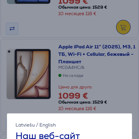
1099 €
Обычная цена: 1529 €
10 месяцев 116 €
Apple iPad Air 11'' (2025), M3, 1
ТБ, Wi-Fi + Cellular, бежевый -
Планшет
MCGA4HC/A
На складе
Цена для друга:
1099 €
Обычная цена: 1529 €
10 месяцев 116 €
Latviešu
/
English
Наш веб-сайт