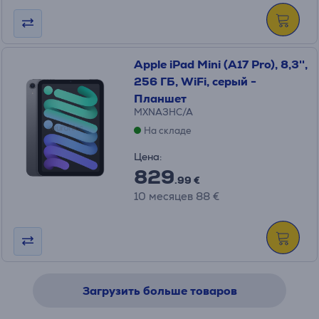
Apple iPad Mini (A17 Pro), 8,3'',
256 ГБ, WiFi, серый -
Планшет
MXNA3HC/A
На складе
Цена:
829
.99 €
10 месяцев 88 €
Загрузить больше товаров