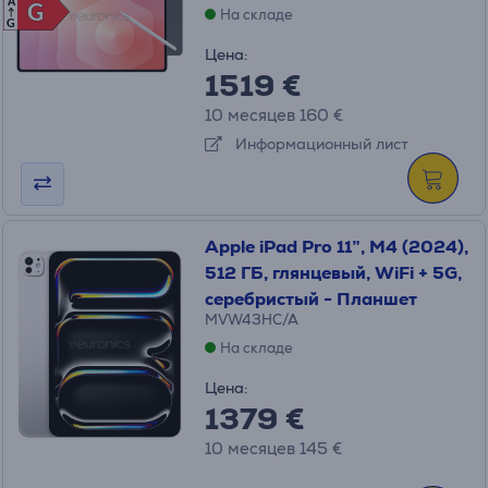
A
G
G
На складе
G
Цена:
1519 €
10 месяцев 160 €
Информационный лист
Apple iPad Pro 11”, M4 (2024),
512 ГБ, глянцевый, WiFi + 5G,
серебристый - Планшет
MVW43HC/A
На складе
Цена:
1379 €
10 месяцев 145 €