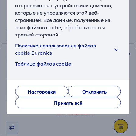
1099 €
отправляются с устройств или доменов,
которые не управляются этой веб-
Обычная цена: 1529 €
страницей. Все данные, полученные из
10 месяцев 116 €
этих файлов cookie, обрабатываются
третьей стороной.
Политика использования файлов
Apple iPad Air 13'' (2025), M3,
cookie Euronics
512 ГБ, Wi-Fi + Cellular,
Таблица файлов cookie
голубой - Планшет
MCJA4HC/A
На складе
Насторойки
Отклонить
Цена для друга:
1099 €
Принять всё
Обычная цена: 1529 €
10 месяцев 116 €