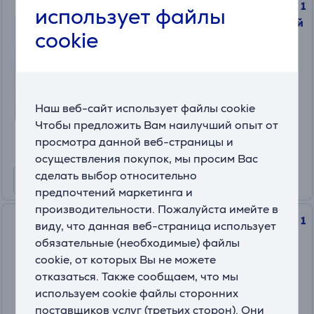
Apple iPad Air 11'' (2025), M3, 1
использует файлы
ТБ, Wi-Fi + Cellular, сиреневый
cookie
- Планшет
MCGC4HC/A
На складе
Цена для друга:
Наш веб-сайт использует файлы cookie
1099 €
Чтобы предложить Вам наилучший опыт от
Обычная цена: 1529 €
просмотра данной веб-страницы и
10 месяцев 116 €
осуществления покупок, мы просим Вас
сделать выбор относительно
предпочтений маркетинга и
производительности. Пожалуйста имейте в
Apple iPad Air 11'' (2025), M3, 1
виду, что данная веб-страница использует
ТБ, Wi-Fi + Cellular, серый -
обязательные (необходимые) файлы
Планшет
cookie, от которых Вы не можете
MCG84HC/A
отказаться. Также сообщаем, что мы
На складе
используем cookie файлы сторонних
поставщиков услуг (третьих сторон). Они
Цена для друга: