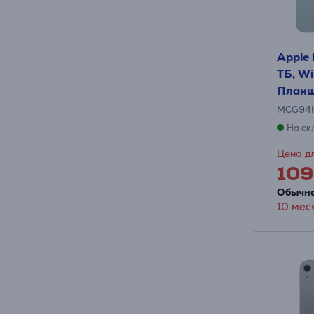
Apple i
ТБ, Wi
Планш
MCG94
На ск
Цена дл
109
Обычна
10 мес