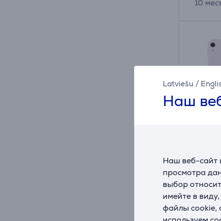
10 мес
Latviešu
/
Engli
Наш веб
Наш веб-сайт 
Apple 
просмотра дан
128 ГБ,
выбор относит
сирен
имейте в виду
MCJ44
файлы cookie,
На ск
используем co