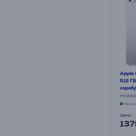
Apple 
512 ГБ
сереб
MVW43
На ск
Цена:
137