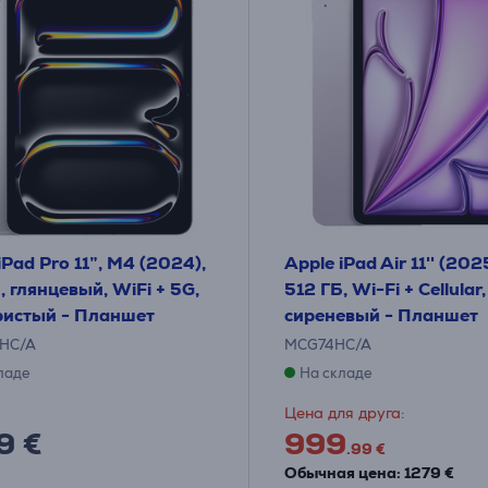
iPad Pro 11”, M4 (2024),
Apple iPad Air 11'' (202
, глянцевый, WiFi + 5G,
512 ГБ, Wi-Fi + Cellular,
ристый - Планшет
сиреневый - Планшет
HC/A
MCG74HC/A
ладе
На складе
Цена для друга:
9 €
999
.99 €
Обычная цена: 1279 €