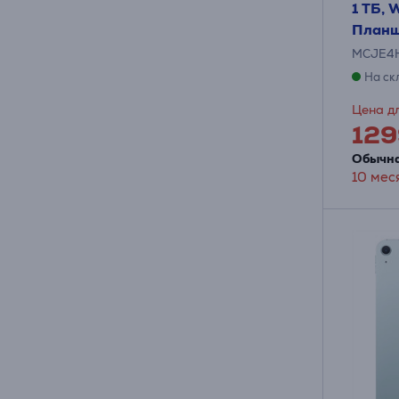
1 ТБ, W
Планш
MCJE4
На ск
Цена дл
129
Обычна
10 мес