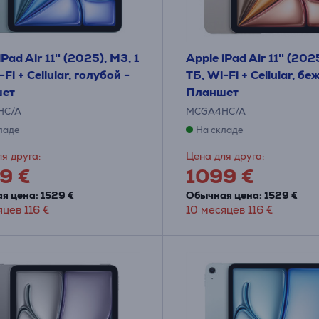
Pad Air 11'' (2025), M3, 1
Apple iPad Air 11'' (202
-Fi + Cellular, голубой -
ТБ, Wi-Fi + Cellular, б
ет
Планшет
HC/A
MCGA4HC/A
ладе
На складе
я друга:
Цена для друга:
9 €
1099 €
я цена: 1529 €
Обычная цена: 1529 €
яцев 116 €
10 месяцев 116 €