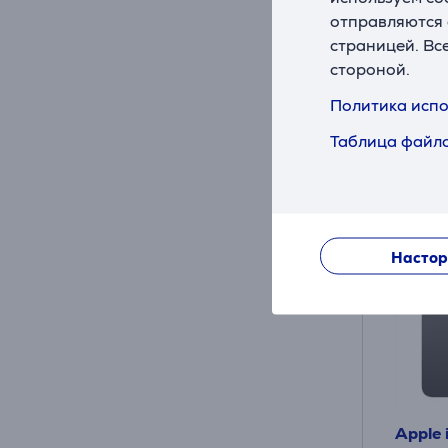
отправляются 
Цена дл
страницей. Вс
79
стороной.
Обычна
10 мес
Политика испо
Таблица файло
Настор
Apple 