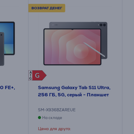
ВОЗВРАТ ДЕНЕГ
A
G
G
G
0 FE+,
Samsung Galaxy Tab S11 Ultra,
256 ГБ, 5G, серый - Планшет
SM-X936BZAREUE
На складе
Цена для друга: