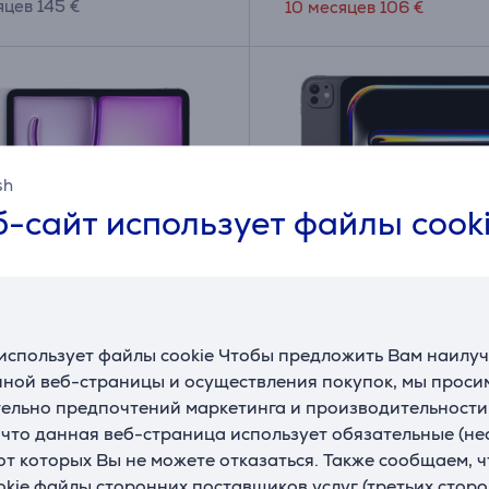
яцев 145 €
10 месяцев 106 €
sh
-сайт использует файлы cook
использует файлы cookie Чтобы предложить Вам наилу
iPad Air 13'' (2025), M3,
Apple iPad Pro 13”, M4
ной веб-страницы и осуществления покупок, мы просим
 Wi-Fi + Cellular,
1 ТБ, матовый, WiFi + 5
ельно предпочтений маркетинга и производительности
евый - Планшет
черный - Планшет
, что данная веб-страница использует обязательные (н
HC/A
MWRY3HC/A
 от которых Вы не можете отказаться. Также сообщаем, 
ладе
На складе
okie файлы сторонних поставщиков услуг (третьих сторо