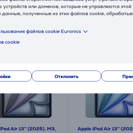
с устройств или доменов, которые не управляются этой
я друга:
Цена для друга:
е данные, полученные из этих файлов cookie, обрабаты
9
1999 €
.99 €
я цена: 1149 €
Обычная цена: 2299 €
яцев 85 €
10 месяцев 211 €
льзования файлов cookie Euronics
в cookie
ойки
Отклонить
Прин
iPad Air 13'' (2025), M3,
Apple iPad Air 13'' (202