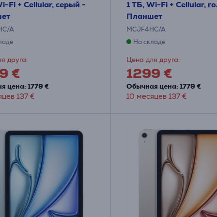
i-Fi + Cellular, серый -
1 ТБ, Wi-Fi + Cellular, г
ет
Планшет
HC/A
MCJF4HC/A
ладе
На складе
я друга:
Цена для друга:
9 €
1299 €
я цена: 1779 €
Обычная цена: 1779 €
яцев 137 €
10 месяцев 137 €