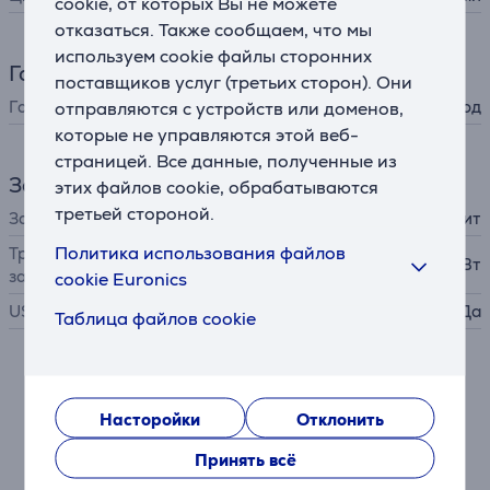
cookie, от которых Вы не можете
отказаться. Также сообщаем, что мы
используем cookie файлы сторонних
Гарантия
поставщиков услуг (третьих сторон). Они
Гарантия производителя
1 год
отправляются с устройств или доменов,
которые не управляются этой веб-
страницей. Все данные, полученные из
Зарядное устройство
этих файлов cookie, обрабатываются
третьей стороной.
Зарядное устройство
в комплект не входит
Политика использования файлов
Требуемая мощность
39 - 65 Вт
зарядного устройства
cookie Euronics
USB PD
Да
Таблица файлов cookie
Описание
Насторойки
Отклонить
Полная свобода в пути
Принять всё
Surface Pro адаптируется к Вашему стилю работы:
используйте его как планшет, ноутбук или