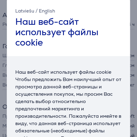
Latviešu
/
English
Аккумулятор
Наш веб-сайт
Ресурс аккумулятора до
14 ч
использует файлы
cookie
Габариты
Ширина
28,7 см
Глубина
20,9 см
Наш веб-сайт использует файлы cookie
Высота
0,93 см
Чтобы предложить Вам наилучший опыт от
Вес
0,895 кг
просмотра данной веб-страницы и
осуществления покупок, мы просим Вас
сделать выбор относительно
Общий параметр
предпочтений маркетинга и
производительности. Пожалуйста имейте в
Производитель
Microsoft
виду, что данная веб-страница использует
Материал корпуса
алюминий
обязательные (необходимые) файлы
Цвет
серебристый