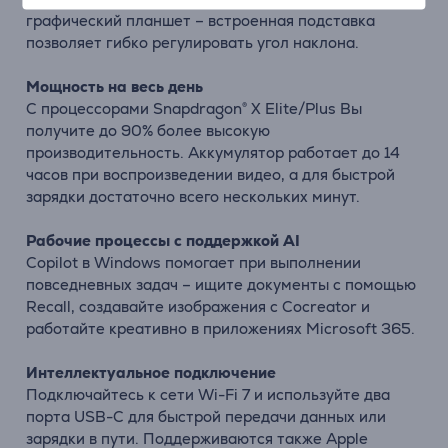
графический планшет – встроенная подставка
позволяет гибко регулировать угол наклона.
Мощность
на
весь
день
С
процессорами
Snapdragon®
X
Elite/
Plus
Вы
получите
до
90%
более
высокую
производительность.
Аккумулятор
работает
до
14
часов
при
воспроизведении
видео,
а
для
быстрой
зарядки
достаточно
всего
нескольких
минут.
Рабочие
процессы
с
поддержкой
AI
Copilot
в
Windows
помогает
при выполнении
повседневных
задач –
ищите
документы
с
помощью
Recall,
создавайте
изображения
с
Cocreator
и
работайте
креативно
в
приложениях
Microsoft
365.
Интеллектуальное
подключение
Подключайтесь
к
сети
Wi-
Fi
7
и
используйте
два
порта
USB-
C
для
быстрой
передачи
данных
или
зарядки
в
пути.
Поддерживаются
также
Apple