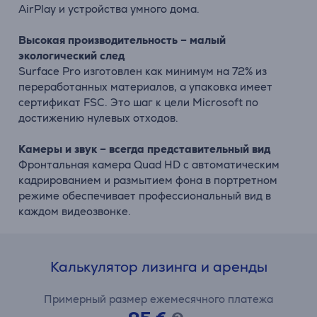
AirPlay
и
устройства
умного
дома.
Высокая
производительность –
малый
экологический
след
Surface
Pro
изготовлен
как
минимум
на
72%
из
переработанных
материалов,
а
упаковка
имеет
сертификат
FSC.
Это
шаг
к
цели
Microsoft
по
достижению
нулевых
отходов.
Камеры
и
звук –
всегда
представительный
вид
Фронтальная
камера
Quad
HD
с
автоматическим
кадрированием
и
размытием
фона
в
портретном
режиме
обеспечивает
профессиональный
вид
в
каждом
видеозвонке.
Калькулятор лизинга и аренды
Примерный размер ежемесячного платежа