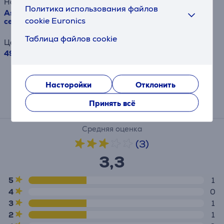
Наименование товара
Политика использования файлов
Asus ProArt PA279CRV, 27'', UHD, IPS, USB-C,
cookie Euronics
серебристый - Монитор
Таблица файлов cookie
Цена
499.99 €
Результат информативен и основан на
приблизительной оценке.
Насторойки
Отклонить
Принять всё
Отзывы
Средняя оценка
(3)
3,3
5
1
4
0
3
1
2
1