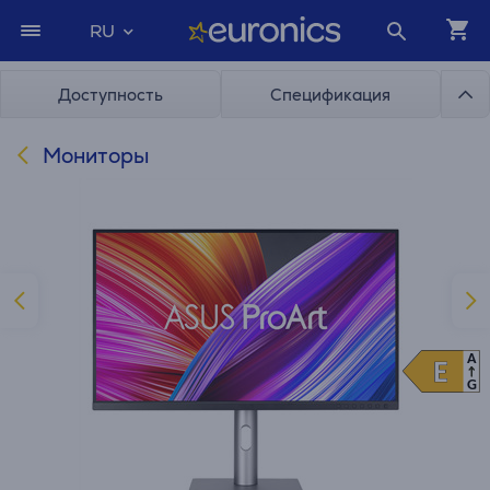
RU
Доступность
Спецификация
Мониторы
A
E
E
G