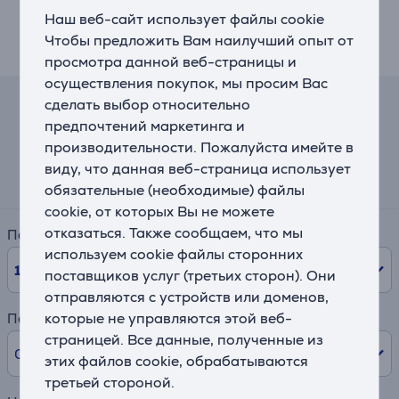
Наш веб-сайт использует файлы cookie
Чтобы предложить Вам наилучший опыт от
Описание
просмотра данной веб-страницы и
осуществления покупок, мы просим Вас
сделать выбор относительно
Калькулятор лизинга и аренды
предпочтений маркетинга и
производительности. Пожалуйста имейте в
Примерный размер ежемесячного платежа
виду, что данная веб-страница использует
53 €
обязательные (необходимые) файлы
cookie, от которых Вы не можете
отказаться. Также сообщаем, что мы
Период
используем cookie файлы сторонних
10
мес.
поставщиков услуг (третьих сторон). Они
отправляются с устройств или доменов,
которые не управляются этой веб-
Первый взнос
страницей. Все данные, полученные из
0% /
0,00 €
этих файлов cookie, обрабатываются
третьей стороной.