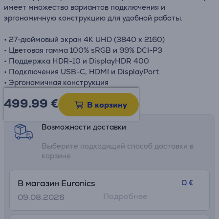
имеет множество вариантов подключения и
эргономичную конструкцию для удобной работы.
• 27-дюймовый экран 4K UHD (3840 x 2160)
• Цветовая гамма 100% sRGB и 99% DCI-P3
• Поддержка HDR-10 и DisplayHDR 400
• Подключения USB-C, HDMI и DisplayPort
• Эргономичная конструкция
499.99
€
Информационный лист
В корзину
Возможности доставки
Выберите подходящий способ доставки в
корзине
0 €
В магазин Euronics
Подробнее
09.08.2026