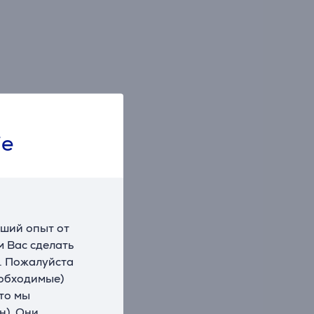
ie
чший опыт от
 Вас сделать
. Пожалуйста
еобходимые)
что мы
н). Они