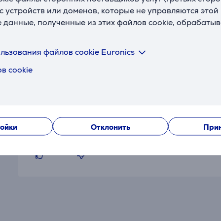
с устройств или доменов, которые не управляются этой
е данные, полученные из этих файлов cookie, обрабаты
льзования файлов cookie Euronics
Отзывы
в cookie
Клиент Euronics!
ойки
Отклонить
Прин
21.02.2025 12:24