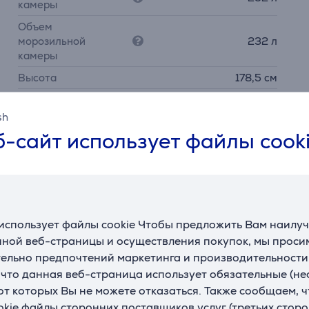
камеры
Объем
морозильной
232 л
камеры
Высота
178,5 см
Ширина
91,4 см
sh
Глубина
72,5 см
-сайт использует файлы cook
Вес
134 кг
использует файлы cookie Чтобы предложить Вам наилу
ной веб-страницы и осуществления покупок, мы просим
ельно предпочтений маркетинга и производительности
, что данная веб-страница использует обязательные (н
 от которых Вы не можете отказаться. Также сообщаем, 
okie файлы сторонних поставщиков услуг (третьих сторо