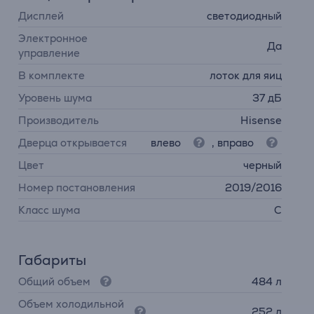
Дисплей
светодиодный
Электронное
Да
управление
В комплекте
лоток для яиц
Уровень шума
37 дБ
Производитель
Hisense
Дверца открывается
влево
, вправо
Цвет
черный
Номер постановления
2019/2016
Класс шума
C
Габариты
Общий объем
484 л
Объем холодильной
252 л