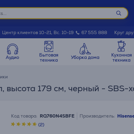
Круг дру
Центр клиентов 10-21, Вс. 10-19
67 555 888
Бытовая
Кухонная
Аудио
Уборка дома
техника
техника
ики
 л, высота 179 см, черный - SBS
Код товара:
RQ760N4SBFE
Производитель:
Hisens
(2)