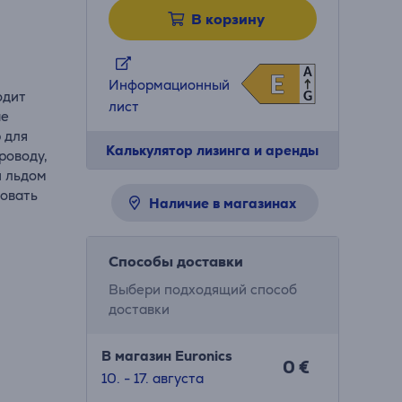
В корзину
A
E
E
Информационный
одит
G
лист
ые
 для
Калькулятор лизинга и аренды
роводу,
и льдом
зовать
Наличие в магазинах
Способы доставки
Выбери подходящий способ
доставки
В магазин Euronics
0 €
10. - 17. августа