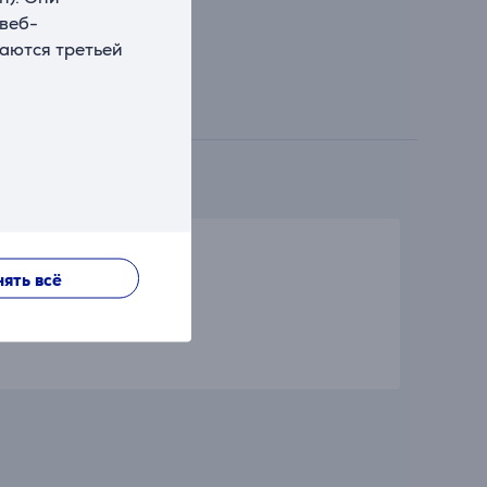
 веб-
ваются третьей
ять всё