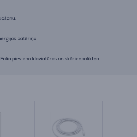
ūkošanu.
nerģijas patēriņu.
 Folio pievieno klaviatūras un skārienpaliktņa