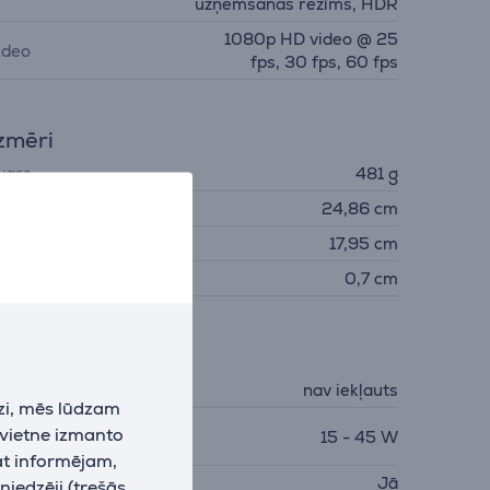
uzņemšanas režīms, HDR
1080p HD video @ 25
ideo
fps, 30 fps, 60 fps
zmēri
vars
481 g
ugstums
24,86 cm
latums
17,95 cm
ziļums
0,7 cm
ādētājs
ādētājs
nav iekļauts
zi, mēs lūdzam
epieciešamā lādētāja
 vietne izmanto
15 - 45 W
auda
at informējam,
SB PD
Jā
niedzēji (trešās