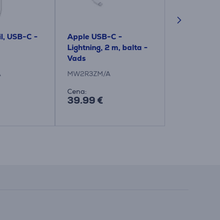
l, USB-C -
Apple USB-C -
Apple Airpo
Lightning, 2 m, balta -
- Bezvadu 
Vads
A
MW2R3ZM/A
MXP63ZM/A
Cena:
Cena:
39.99 €
149.99 €