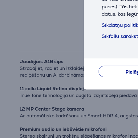
puses). Tās tie
datus, kas iegū
Sīkdatņu politi
Sīkfailu saraks
Jaudīgais A16 čips
Strādājiet, radiet un izklaidējieties bez piepūles – 
Pielā
rediģēšanu un AI darbināmas funkcijas.
11 collu Liquid Retina displejs
True Tone tehnoloģija un augsta izšķirtspēja piedāvā
12 MP Center Stage kamera
Ar automātisko kadrēšanu un Smart HDR 4, augstas kv
Premium audio un iebūvētie mikrofoni
Stereo skaļruņi un trokšņu slāpēšanas mikrofoni no