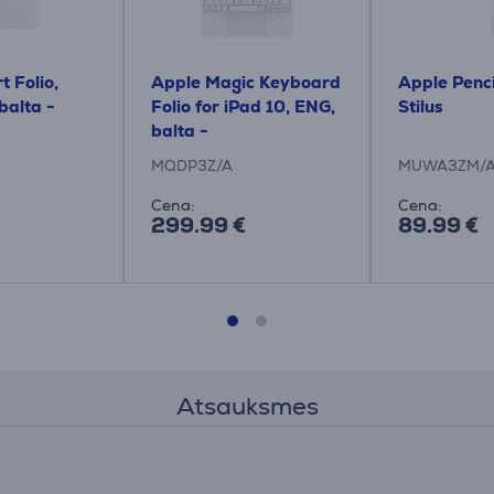
 Folio,
Apple Magic Keyboard
Apple Penci
balta -
Folio for iPad 10, ENG,
Stilus
balta -
toram
Klaviatūra/apvalks
MQDP3Z/A
MUWA3ZM/
Cena:
Cena:
299.99 €
89.99 €
Atsauksmes