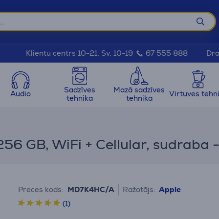
Dra
Klientu centrs 10-21, Sv. 10-19
67 555 888
Sadzīves
Mazā sadzīves
Audio
Virtuves tehn
tehnika
tehnika
 256 GB, WiFi + Cellular, sudraba 
Preces kods:
MD7K4HC/A
Ražotājs:
Apple
(1)