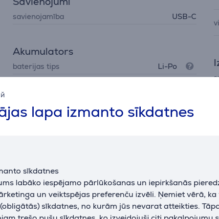
Savienojumi
savienojamība
USB-C
v
Akumulators
I
baterijas tips
Li-Po
s
bezvadu lādēšana
Nē
a
ий
jas lapa izmanto sīkdatnes
p
Programmatūra
d
operētājsistēma
iPadOS 18
L
manto sīkdatnes
L
jums labāko iespējamo pārlūkošanas un iepirkšanās piered
N
ārketinga un veiktspējas preferenču izvēli. Ņemiet vērā, ka
j
obligātās) sīkdatnes, no kurām jūs nevarat atteikties. Tāp
U
am trešo pušu sīkdatnes, ko izveidojuši citi pakalpojumu s