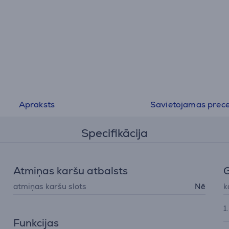
Apraksts
Savietojamas prec
Specifikācija
Atmiņas karšu atbalsts
atmiņas karšu slots
Nē
k
1
Funkcijas