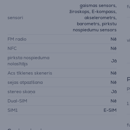
gaismas sensors,
f
žiroskops, E-kompass,
sensori
akselerometrs,
barometrs, pirkstu
nospiedumu sensors
FM radio
Nē
v
NFC
Nē
pirksta nospieduma
Jā
nolasītājs
Acs tīklenes skeneris
Nē
P
sejas atpazīšana
Nē
p
stereo skaņa
Jā
Dual-SIM
Nē
1
SIM1
E-SIM
f