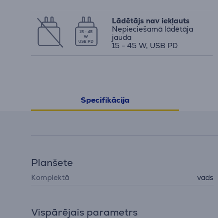
Lādētājs nav iekļauts
Nepieciešamā lādētāja
15 - 45
jauda
W
USB PD
15 - 45 W, USB PD
Specifikācija
Planšete
Komplektā
vads
Vispārējais parametrs