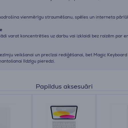
 nodrošina vienmērīgu straumēšanu, spēles un interneta pārl
e
di varat koncentrēties uz darbu vai izklaidi bez raizēm par e
 piezīmju veikšanai un precīzai rediģēšanai, bet Magic Keyboard
mantošanai līdzīgu pieredzi.
Papildus aksesuāri