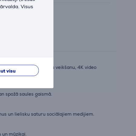
pārvalda. Visus
nodrošinot vairākuzdevumu veikšanu, 4K video
ut visu
gan spožā saules gaismā.
s un lielisku saturu sociālajiem medijiem.
 un mūzikai.