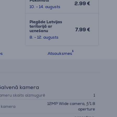
Pakomāts
2.99 €
10. - 14. augusts
Piegāde Latvijas
teritorijā ar
7.99 €
uznešanu
8. - 12. augusts
es
Atsauksmes
Galvenā kamera
ameru skaits aizmugurē
1
12MP Wide camera, ƒ/1.8
. kamera
aperture