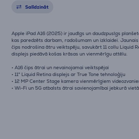
Salīdzināt
Apple iPad A16 (2025) ir jaudīgs un daudzpusīgs planšet
kas paredzēts darbam, radošumam un izklaidei. Jaunais
čips nodrošina ātru veiktspēju, savukārt 11 collu Liquid R
displejs piedāvā košas krāsas un vienmērīgu attēlu.
• A16 čips ātrai un nevainojamai veiktspējai
• 11" Liquid Retina displejs ar True Tone tehnoloģiju
• 12 MP Center Stage kamera vienmērīgiem videozvani
• Wi-Fi un 5G atbalsts ātrai savienojamībai jebkurā viet