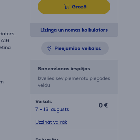
Grozā
Līzinga un nomas kalkulators
dators,
 A16
etina
Pieejamība veikalos
Saņemšanas iespējas
Izvēlies sev piemērotu piegādes
em
veidu
ā
Veikals
0 €
7. - 13. augusts
Uzzināt vairāk