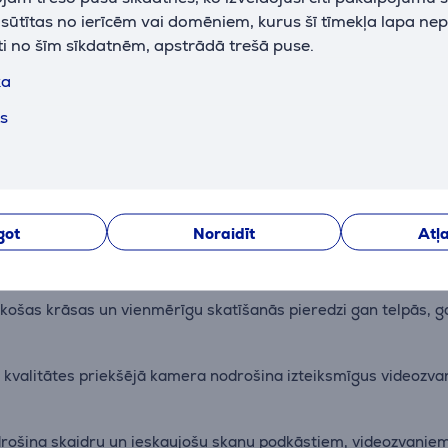
k sūtītas no ierīcēm vai domēniem, kurus šī tīmekļa lapa ne
ti no šīm sīkdatnēm, apstrādā trešā puse.
ka
ts
Apraksts
iPad A16 nodrošina uzlabotu veiktspēju un energoefektivitāti, 
got
Noraidīt
Atļa
 košas krāsas un vienmērīgu skatīšanās pieredzi gan telpās, 
alitātes priekšējā kamera nodrošina izteiksmīgus videozvanu
drošina skaidru un ieskaujošu skaņu podkāstiem, videozvaniem