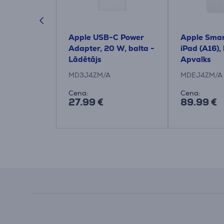
ds 4, balta
Apple USB-C Power
Apple Smart
austiņas
Adapter, 20 W, balta -
iPad (A16), 
Lādētājs
Apvalks
planšetda
MD3J4ZM/A
MDEJ4ZM/A
Cena:
Cena:
27.99 €
89.99 €