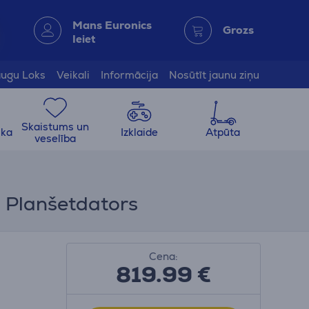
Mans Euronics
Grozs
Ieiet
ugu Loks
Veikali
Informācija
Nosūtīt jaunu ziņu
Skaistums un
ika
Izklaide
Atpūta
veselība
- Planšetdators
Cena:
819.99
€