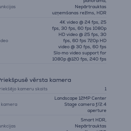
panorāma,
unkcijas
Nepārtrauktas
uzņemšanas režīms, HDR
4K video @ 24 fps, 25
fps, 30 fps, 60 fps 1080p
HD video @ 25 fps, 30
ideo
fps, 60 fps 720p HD
video @ 30 fps, 60 fps
Slo‑mo video support for
1080p @120 fps, 240 fps
riekšpusē vērsta kamera
riekšējo kameru skaits
1
Landscape 12MP Center
. kamera
Stage camera ƒ/2.4
aperture
Smart HDR,
unkcijas
Nepārtrauktas