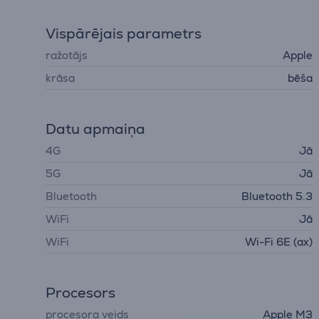
Vispārējais parametrs
ražotājs
Apple
krāsa
bēša
Datu apmaiņa
4G
Jā
5G
Jā
Bluetooth
Bluetooth 5.3
WiFi
Jā
WiFi
Wi-Fi 6E (ax)
Procesors
procesora veids
Apple M3