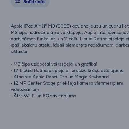
Salīdzināt
Apple iPad Air 11" M3 (2025) apvieno jaudu un gudru lie
M3 čips nodrošina ātru veiktspēju, Apple Intelligence iev
darbināmas funkcijas, un 11 collu Liquid Retina displejs 
īpaši skaidru attēlu. Ideāli piemērots radošumam, darb
izklaidei.
• M3 čips uzlabotai veiktspējai un grafikai
• 11" Liquid Retina displejs ar precīzu krāsu attēlojumu
• Atbalsta Apple Pencil Pro un Magic Keyboard
• 12 MP Center Stage priekšējā kamera vienmērīgiem
videozvaniem
• Ātrs Wi-Fi un 5G savienojums