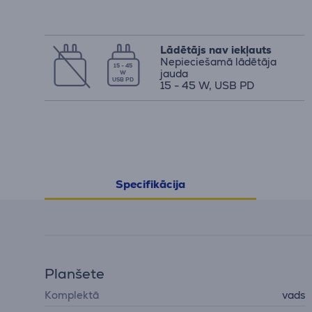
Lādētājs nav iekļauts
Nepieciešamā lādētāja
15 - 45
jauda
W
USB PD
15 - 45 W, USB PD
Specifikācija
Planšete
Komplektā
vads