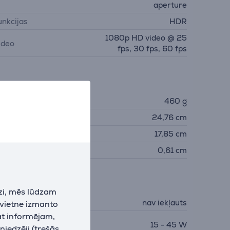
aperture
unkcijas
HDR
1080p HD video @ 25
ideo
fps, 30 fps, 60 fps
zmēri
vars
460 g
ugstums
24,76 cm
latums
17,85 cm
ziļums
0,61 cm
ādētājs
zi, mēs lūdzam
ādētājs
nav iekļauts
 vietne izmanto
at informējam,
epieciešamā lādētāja
15 - 45 W
niedzēji (trešās
auda