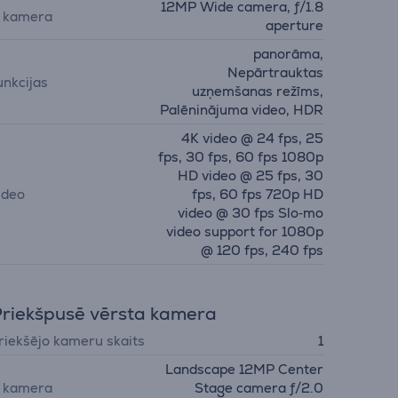
12MP Wide camera, ƒ/1.8
. kamera
aperture
panorāma,
Nepārtrauktas
unkcijas
uzņemšanas režīms,
Palēninājuma video, HDR
4K video @ 24 fps, 25
fps, 30 fps, 60 fps 1080p
HD video @ 25 fps, 30
ideo
fps, 60 fps 720p HD
video @ 30 fps Slo‑mo
video support for 1080p
@ 120 fps, 240 fps
riekšpusē vērsta kamera
riekšējo kameru skaits
1
Landscape 12MP Center
. kamera
Stage camera ƒ/2.0