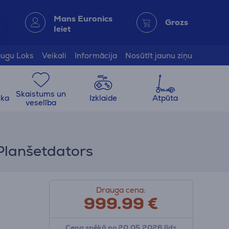
Mans Euronics
Grozs
Ieiet
ugu Loks
Veikali
Informācija
Nosūtīt jaunu ziņu
Skaistums un
ika
Izklaide
Atpūta
veselība
 Planšetdators
Drauga cena:
999.99
€
Cena spēkā no 20.05.2026 līdz