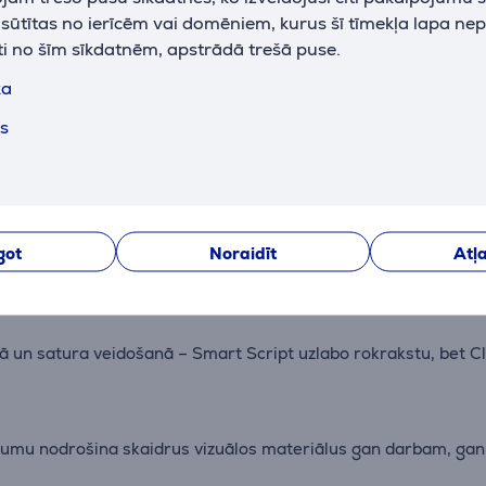
k sūtītas no ierīcēm vai domēniem, kurus šī tīmekļa lapa ne
U
ti no šīm sīkdatnēm, apstrādā trešā puse.
ka
ts
Apraksts
got
Noraidīt
Atļa
rbināmas iespējas, padarot darbu, radošumu un spēļu pieredzi
anā un satura veidošanā – Smart Script uzlabo rokrakstu, bet
ojumu nodrošina skaidrus vizuālos materiālus gan darbam, gan i