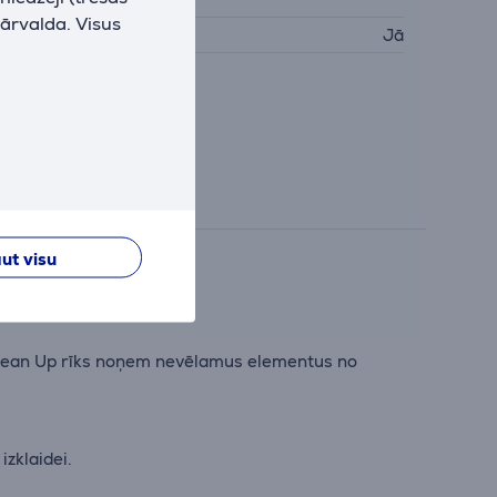
pārvalda. Visus
SB PD
Jā
ut visu
 vienmērīgāku.
 Clean Up rīks noņem nevēlamus elementus no
zklaidei.