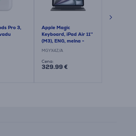
ds Pro 3,
Apple Magic
Apple 35W
zvadu
Keyboard, iPad Air 11''
USB‑C Port,
(M3), ENG, melna -
Lādētājs
Klaviatūra
MGYX4Z/A
MW2K3ZM/A
Cena:
Cena:
329.99 €
66.99 €