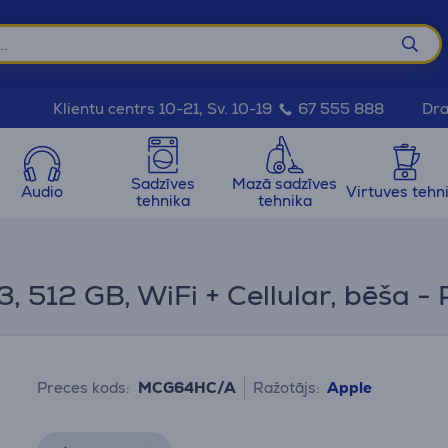
Dra
Klientu centrs 10-21, Sv. 10-19
67 555 888
Sadzīves
Mazā sadzīves
Audio
Virtuves tehn
tehnika
tehnika
3, 512 GB, WiFi + Cellular, bēša -
Preces kods:
MCG64HC/A
Ražotājs:
Apple