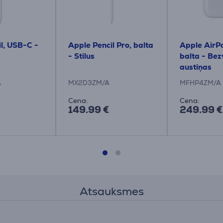
l, USB-C -
Apple Pencil Pro, balta
Apple AirPo
- Stilus
balta - Be
austiņas
A
MX2D3ZM/A
MFHP4ZM/A
Cena:
Cena:
149.99 €
249.99 €
Atsauksmes