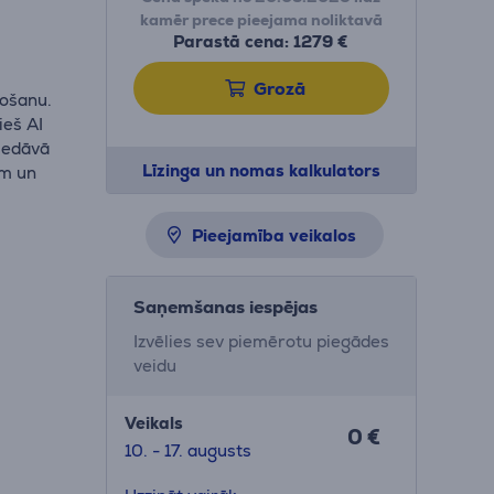
kamēr prece pieejama noliktavā
Parastā cena: 1279 €
Grozā
tošanu.
ieš AI
piedāvā
Līzinga un nomas kalkulators
am un
Pieejamība veikalos
Saņemšanas iespējas
Izvēlies sev piemērotu piegādes
veidu
Veikals
0 €
10. - 17. augusts