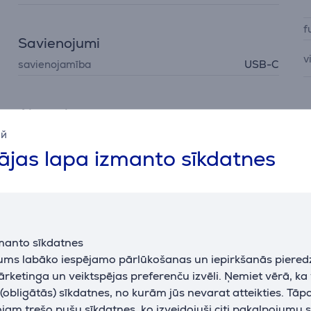
f
Savienojumi
v
savienojamība
USB-C
Akumulators
I
ий
baterijas tips
Li-Po
s
jas lapa izmanto sīkdatnes
bezvadu lādēšana
Nē
a
p
d
Programmatūra
operētājsistēma
iPadOS 18
manto sīkdatnes
L
jums labāko iespējamo pārlūkošanas un iepirkšanās piered
L
ārketinga un veiktspējas preferenču izvēli. Ņemiet vērā, ka
obligātās) sīkdatnes, no kurām jūs nevarat atteikties. Tāp
N
am trešo pušu sīkdatnes, ko izveidojuši citi pakalpojumu s
j