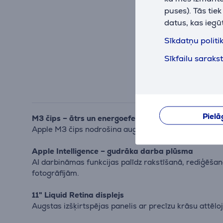
puses). Tās tie
datus, kas iegū
Sīkdatņu politi
Sīkfailu saraks
Pielā
M3 čips – ātrs un energoefektīvs
Apple M3 čips nodrošina augstu veiktspēju un AI da
Apple Intelligence – gudrāka darba plūsma
AI darbināmas funkcijas palīdz rakstīšanā, rediģēš
fotogrāfijām.
11" Liquid Retina displejs
Augstas izšķirtspējas panelis ar precīzu krāsu attēl