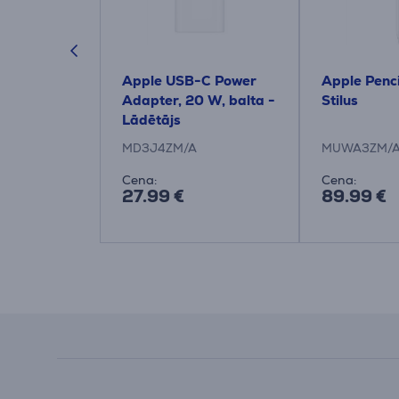
 Dual
Apple USB-C Power
Apple Penci
 balta -
Adapter, 20 W, balta -
Stilus
Lādētājs
MD3J4ZM/A
MUWA3ZM/
Cena:
Cena:
27.99 €
89.99 €