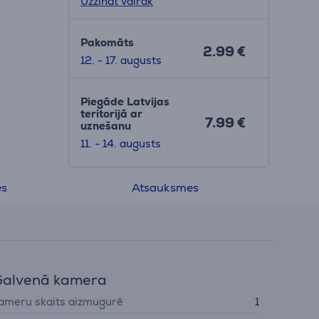
Uzzināt vairāk
Pakomāts
2.99 €
12. - 17. augusts
Piegāde Latvijas
teritorijā ar
7.99 €
uznešanu
11. - 14. augusts
es
Atsauksmes
Galvenā kamera
ameru skaits aizmugurē
1