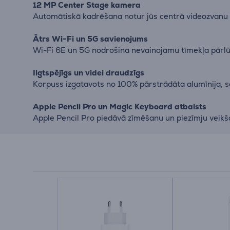
12 MP Center Stage kamera
Automātiskā kadrēšana notur jūs centrā videozvanu la
Ātrs Wi-Fi un 5G savienojums
Wi-Fi 6E un 5G nodrošina nevainojamu tīmekļa pārlū
Ilgtspējīgs un videi draudzīgs
Korpuss izgatavots no 100% pārstrādāta alumīnija, sa
Apple Pencil Pro un Magic Keyboard atbalsts
Apple Pencil Pro piedāvā zīmēšanu un piezīmju veikša