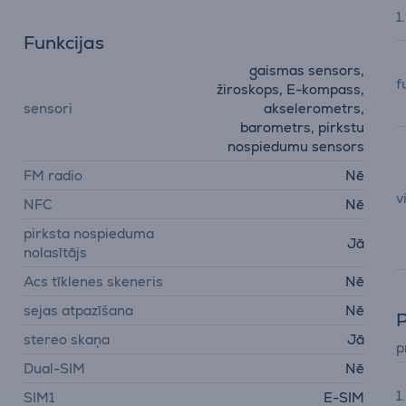
1
Funkcijas
gaismas sensors,
f
žiroskops, E-kompass,
sensori
akselerometrs,
barometrs, pirkstu
nospiedumu sensors
FM radio
Nē
v
NFC
Nē
pirksta nospieduma
Jā
nolasītājs
Acs tīklenes skeneris
Nē
sejas atpazīšana
Nē
P
stereo skaņa
Jā
p
Dual-SIM
Nē
1
SIM1
E-SIM